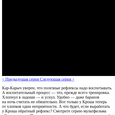
<
Предыдущая серия
Следующая серия
>
Кар-Карыч уверен, что полезные рефлексы надо воспитывать.
А воспитательный процесс — это, прежде всего тренировка.
Хлопнул в ладоши — и уснул. Удобно — даже баранов
на ночь считать не обязательно. Вот только у Кроша теперь
от хлопков одни неприятности. А что будет, если выработать
у Кроша обратный рефлекс? Смотрите серию мультфильма