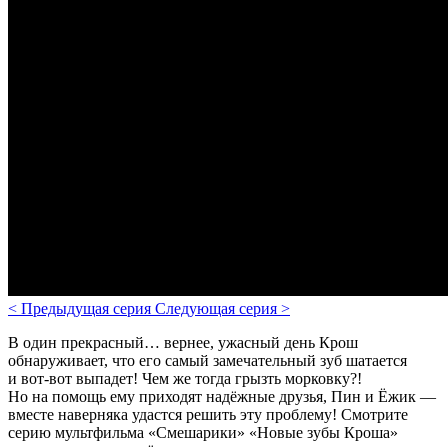
<
Предыдущая серия
Следующая серия
>
В один прекрасный… вернее, ужасный день Крош
обнаруживает, что его самый замечательный зуб шатается
и вот-вот выпадет! Чем же тогда грызть морковку?!
Но на помощь ему приходят надёжные друзья, Пин и Ёжик —
вместе наверняка удастся решить эту проблему! Смотрите
серию мультфильма «Смешарики» «Новые зубы Кроша»