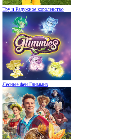
Тру и Радужное королевство
Лесные феи Глиммиз