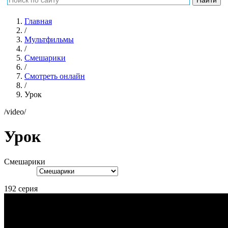
Главная
/
Мультфильмы
/
Смешарики
/
Смотреть онлайн
/
Урок
/video/
Урок
Смешарики
192 серия