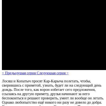
<
Предыдущая серия
Следующая серия
>
Лосяш и Копатыч просят Кар-Карыча полетать, чтобы,
сверившись с приметой, узнать, будет ли на следующий день
дождь. После того, как ворон избегает сего предложения,
ссылаясь на другую примету, друзья начинают за него
беспокоиться и решают проверить, умеет ли вообще он летать.
Однако любопытство ещё никого ни разу не довело до добра.