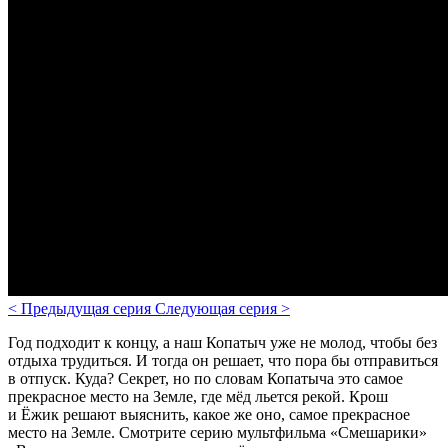
<
Предыдущая серия
Следующая серия
>
Год подходит к концу, а наш Копатыч уже не молод, чтобы без
отдыха трудиться. И тогда он решает, что пора бы отправиться
в отпуск. Куда? Секрет, но по словам Копатыча это самое
прекрасное место на Земле, где мёд льется рекой. Крош
и Ёжик решают выяснить, какое же оно, самое прекрасное
место на Земле.
Смотрите серию мультфильма «Смешарики»