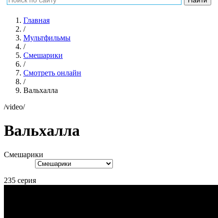
Главная
/
Мультфильмы
/
Смешарики
/
Смотреть онлайн
/
Вальхалла
/video/
Вальхалла
Смешарики
235 серия