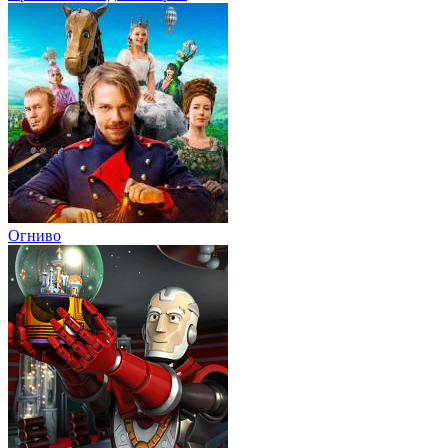
Огниво