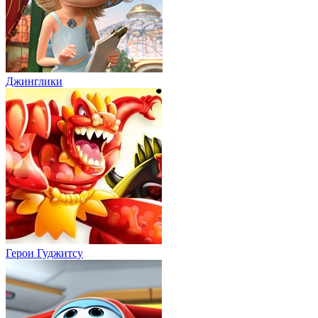
Джинглики
Герои Гуджитсу