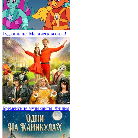
Гудзонианс. Магическая сила!
Бременские музыканты. Фильм