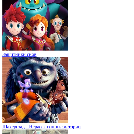
Защитники снов
Шахерезада. Нерассказанные истории