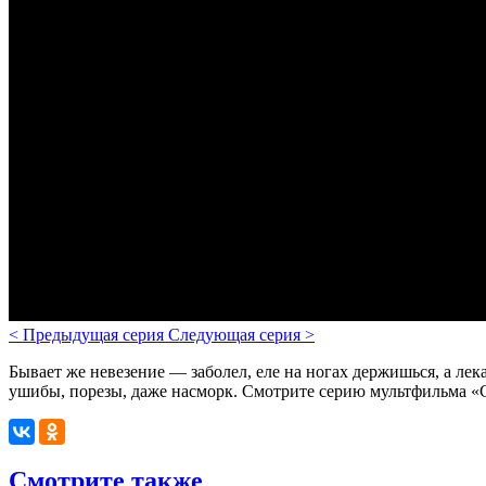
<
Предыдущая серия
Следующая серия
>
Бывает же невезение — заболел, еле на ногах держишься, а лек
ушибы, порезы, даже насморк.
Смотрите серию мультфильма «См
Смотрите также