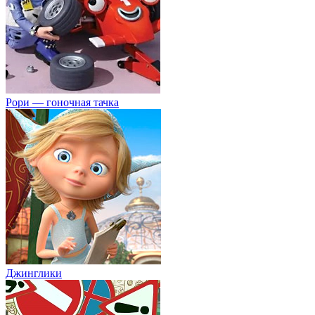
Рори — гоночная тачка
Джинглики