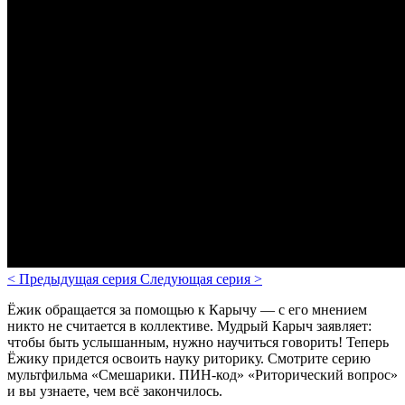
<
Предыдущая серия
Следующая серия
>
Ёжик обращается за помощью к Карычу — с его мнением
никто не считается в коллективе. Мудрый Карыч заявляет:
чтобы быть услышанным, нужно научиться говорить! Теперь
Ёжику придется освоить науку риторику. Смотрите серию
мультфильма
«Смешарики. ПИН-код»
«Риторический вопрос»
и вы узнаете, чем всё закончилось.