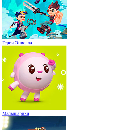
Герои Энвелла
Малышарики