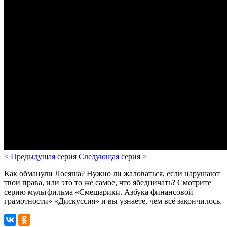
<
Предыдущая серия
Следующая серия
>
Как обманули Лосяша? Нужно ли жаловаться, если нарушают
твои права, или это то же самое, что ябедничать?
Смотрите
серию мультфильма «Смешарики. Азбука финансовой
грамотности» «Дискуссия» и вы узнаете, чем всё закончилось.