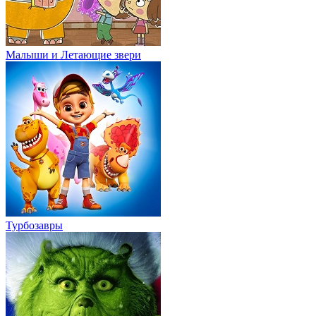
Малыши и Летающие звери
Турбозавры