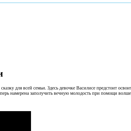
и
азку для всей семьи. Здесь девочке Василисе предстоит освоит
теперь намерена заполучить вечную молодость при помощи волш