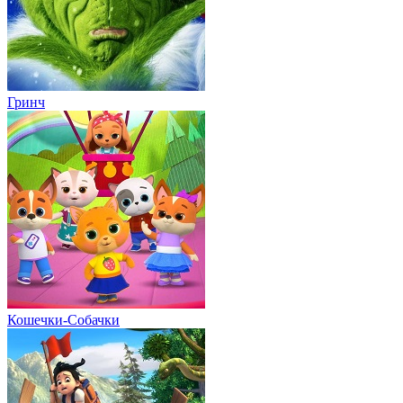
Гринч
Кошечки-Собачки