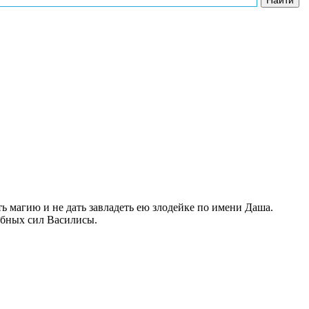
ь магию и не дать завладеть ею злодейке по имени Даша.
ебных сил Василисы.