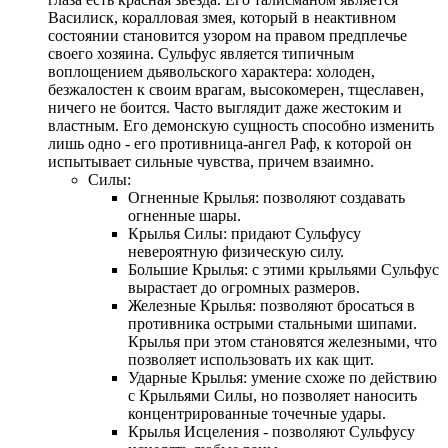
Василиск, коралловая змея, который в неактивном
состоянии становится узором на правом предплечье
своего хозяина. Сульфус является типичным
воплощением дьявольского характера: холоден,
безжалостен к своим врагам, высокомерен, тщеславен,
ничего не боится. Часто выглядит даже жестоким и
властным. Его демонскую сущность способно изменить
лишь одно - его противница-ангел Раф, к которой он
испытывает сильные чувства, причем взаимно.
Силы:
Огненные Крылья: позволяют создавать
огненные шары.
Крылья Силы: придают Сульфусу
невероятную физическую силу.
Большие Крылья: с этими крыльями Сульфус
вырастает до огромных размеров.
Железные Крылья: позволяют бросаться в
противника острыми стальными шипами.
Крылья при этом становятся железными, что
позволяет использовать их как щит.
Ударные Крылья: умение схоже по действию
с Крыльями Силы, но позволяет наносить
концентрированные точечные удары.
Крылья Исцеления - позволяют Сульфусу