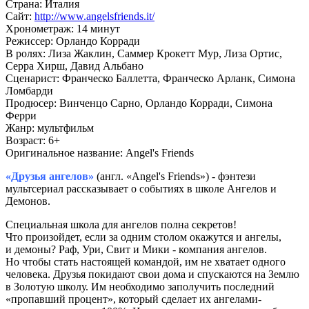
Страна:
Италия
Сайт:
http://www.angelsfriends.it/
Хронометраж:
14 минут
Режиссер:
Орландо Корради
В ролях:
Лиза Жаклин, Саммер Крокетт Мур, Лиза Ортис,
Серра Хирш, Давид Альбано
Сценарист:
Франческо Баллетта, Франческо Арланк, Симона
Ломбарди
Продюсер:
Винченцо Сарно, Орландо Корради, Симона
Ферри
Жанр:
мультфильм
Возраст:
6+
Оригинальное название:
Angel's Friends
«Друзья ангелов»
(англ. «Angel's Friends») - фэнтези
мультсериал рассказывает о событиях в школе Ангелов и
Демонов.
Специальная школа для ангелов полна секретов!
Что произойдет, если за одним столом окажутся и ангелы,
и демоны? Раф, Ури, Свит и Мики - компания ангелов.
Но чтобы стать настоящей командой, им не хватает одного
человека. Друзья покидают свои дома и спускаются на Землю
в Золотую школу. Им необходимо заполучить последний
«пропавший процент», который сделает их ангелами-