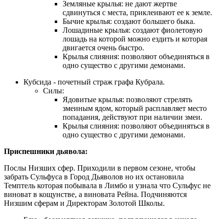
Земляные крылья: не дают жертве
сдвинуться с места, приклеивают ее к земле.
Бычие крылья: создают большего быка.
Лошадиные крылья: создают фиолетовую
лошадь на которой можно ездить и которая
двигается очень быстро.
Крылья слияния: позволяют объединяться в
одно существо с другими демонами.
Кубсида - почетный страж графа Кубрала.
Силы:
Ядовитые крылья: позволяют стрелять
змеиным ядом, который расплавляет место
попадания, действуют при наличии змеи.
Крылья слияния: позволяют объединяться в
одно существо с другими демонами.
Приспешники дьявола:
Послы Низших сфер. Приходили в первом сезоне, чтобы
забрать Сульфуса в Город Дьяволов но их остановила
Темптель которая побывала в Лимбо и узнала что Сульфус не
виноват в кощунстве, а виновата Рейна. Подчиняются
Низшим сферам и Директорам Золотой Школы.