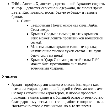
Гейб - Ангел - Хранитель, призванный Арканом следить
за Раф. Одевается серьезно и сдержано, не любит яркие
цвета. Как правило, носит белую рубашку и темные
брюки.
Силы:
Звездочный Полет: основная сила Гейба.
Сила звезд.
Крылья Среды: с помощью этих крыльев
Гейб может ловить противников волшебной
сеткой.
Максимальные крылья: сильные крылья,
излучающие тысячи лучей света! Эти лучи
берут силу из звезд!
Крылья-Удар: С помощью этой силы Гейб
может бить противника сильными
точечными ударами.
Учителя
Аркан - профессор ангельского класса. Выглядит как
высокий старик с длинной бородой и белыми волосами.
Обладая спокойным характером, к любой проблеме
подходит внимательно и с большой осмотрительностью,
благодаря чему весьма опытен в работе с подопечными.
Достаточно строг с учениками, но в то же время,