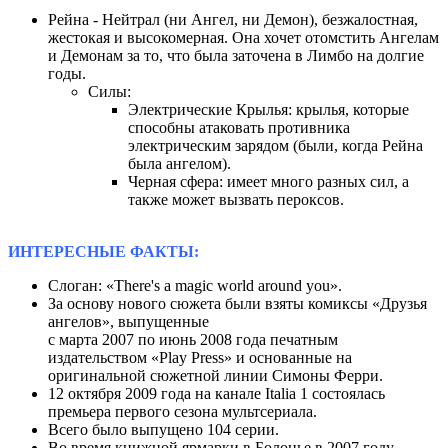
Рейна - Нейтрал (ни Ангел, ни Демон), безжалостная,
жестокая и высокомерная. Она хочет отомстить Ангелам
и Демонам за то, что была заточена в Лимбо на долгие
годы.
Силы:
Электрические Крылья: крылья, которые
способны атаковать противника
электрическим зарядом (были, когда Рейна
была ангелом).
Черная сфера: имеет много разных сил, а
также может вызвать пероксов.
ИНТЕРЕСНЫЕ ФАКТЫ:
Слоган: «There's a magic world around you».
За основу нового сюжета были взяты комиксы «Друзья
ангелов», выпущенные
с марта 2007 по июнь 2008 года печатным
издательством «Play Press» и основанные на
оригинальной сюжетной линии Симоны Ферри.
12 октября 2009 года на канале Italia 1 состоялась
премьера первого сезона мультсериала.
Всего было выпущено 104 серии.
Во время книжной ярмарки в Болонье в 2007 году