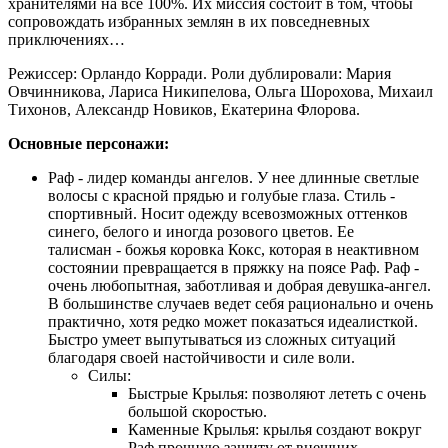
хранителями на все 100%. Их миссия состоит в том, чтобы
сопровождать избранных землян в их повседневных
приключениях…
Режиссер: Орландо Корради. Роли дублировали: Мария
Овчинникова, Лариса Никипелова, Ольга Шорохова, Михаил
Тихонов, Александр Новиков, Екатерина Флорова.
Основные персонажи:
Раф - лидер команды ангелов. У нее длинные светлые
волосы с красной прядью и голубые глаза. Стиль -
спортивный. Носит одежду всевозможных оттенков
синего, белого и иногда розового цветов. Ее
талисман - божья коровка Кокс, которая в неактивном
состоянии превращается в пряжку на поясе Раф. Раф -
очень любопытная, заботливая и добрая девушка-ангел.
В большинстве случаев ведет себя рационально и очень
практично, хотя редко может показаться идеалисткой.
Быстро умеет выпутываться из сложных ситуаций
благодаря своей настойчивости и силе воли.
Силы:
Быстрые Крылья: позволяют лететь с очень
большой скоростью.
Каменные Крылья: крылья создают вокруг
Раф прочную защиту от внешних