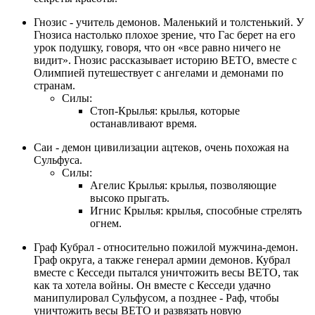
Гнозис - учитель демонов. Маленький и толстенький. У
Гнозиса настолько плохое зрение, что Гас берет на его
урок подушку, говоря, что он «все равно ничего не
видит». Гнозис рассказывает историю ВЕТО, вместе с
Олимпией путешествует с ангелами и демонами по
странам.
Силы:
Стоп-Крылья: крылья, которые
останавливают время.
Саи - демон цивилизации ацтеков, очень похожая на
Сульфуса.
Силы:
Агелис Крылья: крылья, позволяющие
высоко прыгать.
Игнис Крылья: крылья, способные стрелять
огнем.
Граф Кубрал - относительно пожилой мужчина-демон.
Граф округа, а также генерал армии демонов. Кубрал
вместе с Кесседи пытался уничтожить весы ВЕТО, так
как та хотела войны. Он вместе с Кесседи удачно
манипулировал Сульфусом, а позднее - Раф, чтобы
уничтожить весы ВЕТО и развязать новую