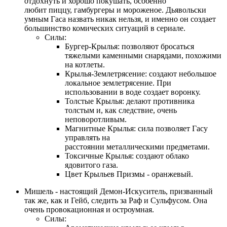
отдохнуть и хорошо покушать, особенно
любит пиццу, гамбургеры и мороженое. Дьявольски
умным Гаса назвать никак нельзя, и именно он создает
большинство комических ситуаций в сериале.
Силы:
Бургер-Крылья: позволяют бросаться
тяжелыми каменными снарядами, похожими
на котлеты.
Крылья-Землетрясение: создают небольшое
локальное землетрясение. При
использовании в воде создает воронку.
Толстые Крылья: делают противника
толстым и, как следствие, очень
неповоротливым.
Магнитные Крылья: сила позволяет Гасу
управлять на
расстоянии металлическими предметами.
Токсичные Крылья: создают облако
ядовитого газа.
Цвет Крыльев Призмы - оранжевый.
Мишель - настоящий Демон-Искуситель, призванный
так же, как и Гейб, следить за Раф и Сульфусом. Она
очень провокационная и остроумная.
Силы: