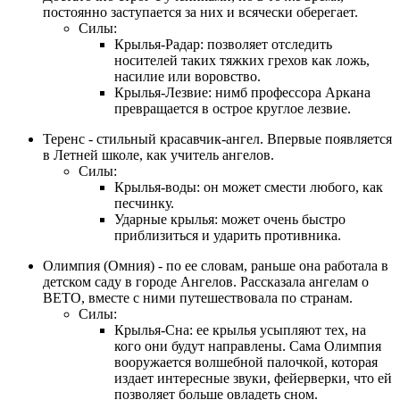
постоянно заступается за них и всячески оберегает.
Силы:
Крылья-Радар: позволяет отследить
носителей таких тяжких грехов как ложь,
насилие или воровство.
Крылья-Лезвие: нимб профессора Аркана
превращается в острое круглое лезвие.
Теренс - стильный красавчик-ангел. Впервые появляется
в Летней школе, как учитель ангелов.
Силы:
Крылья-воды: он может смести любого, как
песчинку.
Ударные крылья: может очень быстро
приблизиться и ударить противника.
Олимпия (Омния) - по ее словам, раньше она работала в
детском саду в городе Ангелов. Рассказала ангелам о
ВЕТО, вместе с ними путешествовала по странам.
Силы:
Крылья-Сна: ее крылья усыпляют тех, на
кого они будут направлены. Сама Олимпия
вооружается волшебной палочкой, которая
издает интересные звуки, фейерверки, что ей
позволяет больше овладеть сном.