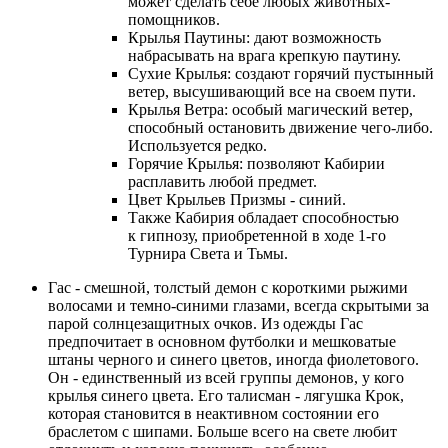
может сделать себе любых животных-
помощников.
Крылья Паутины: дают возможность
набрасывать на врага крепкую паутину.
Сухие Крылья: создают горячий пустынный
ветер, высушивающий все на своем пути.
Крылья Ветра: особый магический ветер,
способный остановить движение чего-либо.
Используется редко.
Горячие Крылья: позволяют Кабирии
расплавить любой предмет.
Цвет Крыльев Призмы - синий.
Также Кабирия обладает способностью
к гипнозу, приобретенной в ходе 1-го
Турнира Света и Тьмы.
Гас - смешной, толстый демон с короткими рыжими
волосами и темно-синими глазами, всегда скрытыми за
парой солнцезащитных очков. Из одежды Гас
предпочитает в основном футболки и мешковатые
штаны черного и синего цветов, иногда фиолетового.
Он - единственный из всей группы демонов, у кого
крылья синего цвета. Его талисман - лягушка Крок,
которая становится в неактивном состоянии его
браслетом с шипами. Больше всего на свете любит