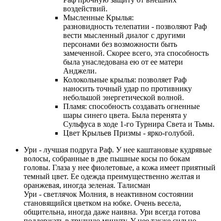
воздействий.
Мысленные Крылья:
разновидность телепатии - позволяют Раф
вести мысленный диалог с другими
персонами без возможности быть
замеченной. Скорее всего, эта способность
была унаследована ею от ее матери
Анджели.
Колокольные крылья: позволяет Раф
наносить точный удар по противнику
небольшой энергетической волной.
Пламя: способность создавать огненные
шары синего цвета. Была перенята у
Сульфуса в ходе 1-го Турнира Света и Тьмы.
Цвет Крыльев Призмы - ярко-голубой.
Ури - лучшая подруга Раф. У нее каштановые кудрявые
волосы, собранные в две пышные косы по бокам
головы. Глаза у нее фиолетовые, а кожа имеет приятный
темный цвет. Ее одежда преимущественно желтая и
оранжевая, иногда зеленая. Талисман
Ури - светлячок Молния, в неактивном состоянии
становящийся цветком на юбке. Очень весела,
общительна, иногда даже наивна. Ури всегда готова
поддержать в трудную минуту. У нее также сильно