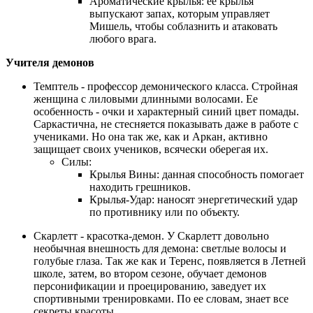
Ароматические крылья: ее крылья
выпускают запах, которым управляет
Мишель, чтобы соблазнить и атаковать
любого врага.
Учителя демонов
Темптель - профессор демонического класса. Стройная
женщина с лиловыми длинными волосами. Ее
особенность - очки и характерный синий цвет помады.
Саркастична, не стесняется показывать даже в работе с
учениками. Но она так же, как и Аркан, активно
защищает своих учеников, всячески оберегая их.
Силы:
Крылья Вины: данная способность помогает
находить грешников.
Крылья-Удар: наносят энергетический удар
по противнику или по объекту.
Скарлетт - красотка-демон. У Скарлетт довольно
необычная внешность для демона: светлые волосы и
голубые глаза. Так же как и Теренс, появляется в Летней
школе, затем, во втором сезоне, обучает демонов
персонификации и проецированию, заведует их
спортивными тренировками. По ее словам, знает все
секреты красоты.