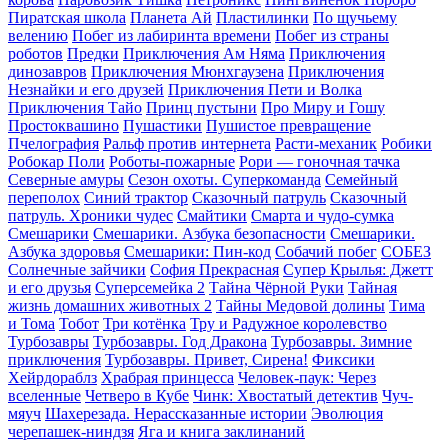
Пиратская школа
Планета Aй
Пластилинки
По щучьему
велению
Побег из лабиринта времени
Побег из страны
роботов
Предки
Приключения Ам Няма
Приключения
динозавров
Приключения Мюнхгаузена
Приключения
Незнайки и его друзей
Приключения Пети и Волка
Приключения Тайо
Принц пустыни
Про Миру и Гошу
Простоквашино
Пушастики
Пушистое превращение
Пчелография
Ральф против интернета
Расти-механик
Робики
Робокар Поли
Роботы-пожарные
Рори — гоночная тачка
Северные амуры
Сезон охоты. Суперкоманда
Семейный
переполох
Синий трактор
Сказочный патруль
Сказочный
патруль. Хроники чудес
Смайтики
Смарта и чудо-сумка
Смешарики
Смешарики. Азбука безопасности
Смешарики.
Азбука здоровья
Смешарики: Пин-код
Собачий побег
СОБЕЗ
Солнечные зайчики
София Прекрасная
Супер Крылья: Джетт
и его друзья
Суперсемейка 2
Тайна Чёрной Руки
Тайная
жизнь домашних животных 2
Тайны Медовой долины
Тима
и Тома
Тобот
Три котёнка
Тру и Радужное королевство
Турбозавры
Турбозавры. Год Дракона
Турбозавры. Зимние
приключения
Турбозавры. Привет, Сирена!
Фиксики
Хейрдораблз
Храбрая принцесса
Человек-паук: Через
вселенные
Четверо в Кубе
Чинк: Хвостатый детектив
Чуч-
мяуч
Шахерезада. Нерассказанные истории
Эволюция
черепашек-ниндзя
Яга и книга заклинаний