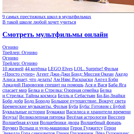
9 самых престижных школ в мультфильмах
В такой школе любой хочет учиться
Смотреть мультфильмы онлайн
Огниво
Трейлер: Огниво
Огниво
Трейлер: Огниво
10 жизней
44 котёнка
LEGO Elves
LOL. Surprise! Фильм
«Просто супер»
Агент Джи-Джи Бонд: Миссия Океан
Акедо
Алиса знает, что делать!
Ам Ням: Раскраски
Ангел Бэби
Аркадий Паровозов спешит на помощь
Ася и Вася
Баба Яга
спасает мир
Белка и Стрелка: Озорная семейка
Белка
и Стрелка: Тайны космоса
Белль и Себастьян
Би-Би-Знайки
Бобр добр
Бодо Бородо
Большое путешествие. Вокруг света
Бременские музыканты. Фильм
Буба
Буба: Готовим с Бубой
Буквальные истории
Бумажки
Василиса и хранители времени
Везуха!
Великолепная пятерка
Весёлая астрология
Висспер
Волшебная кухня
Волшебники двора
Волшебный фонарь
Врумиз
Вспыш и чудо-машинки
Герои Гуджитсу
Герои
Энвелла
Гора cамоцветов
Гринч
Грузовичок Лёва
Гудзонианс.