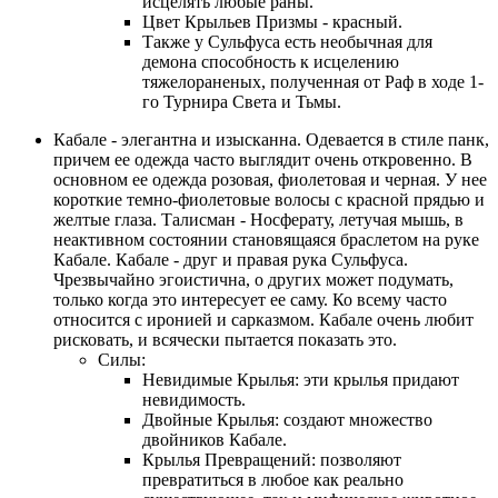
исцелять любые раны.
Цвет Крыльев Призмы - красный.
Также у Сульфуса есть необычная для
демона способность к исцелению
тяжелораненых, полученная от Раф в ходе 1-
го Турнира Света и Тьмы.
Кабале - элегантна и изысканна. Одевается в стиле панк,
причем ее одежда часто выглядит очень откровенно. В
основном ее одежда розовая, фиолетовая и черная. У нее
короткие темно-фиолетовые волосы с красной прядью и
желтые глаза. Талисман - Носферату, летучая мышь, в
неактивном состоянии становящаяся браслетом на руке
Кабале. Кабале - друг и правая рука Сульфуса.
Чрезвычайно эгоистична, о других может подумать,
только когда это интересует ее саму. Ко всему часто
относится с иронией и сарказмом. Кабале очень любит
рисковать, и всячески пытается показать это.
Силы:
Невидимые Крылья: эти крылья придают
невидимость.
Двойные Крылья: создают множество
двойников Кабале.
Крылья Превращений: позволяют
превратиться в любое как реально