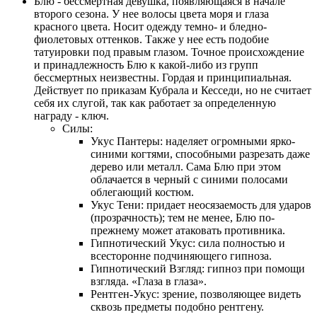
Блю - бессмертная девушка, появляющаяся в начале
второго сезона. У нее волосы цвета моря и глаза
красного цвета. Носит одежду темно- и бледно-
фиолетовых оттенков. Также у нее есть подобие
татуировки под правым глазом. Точное происхождение
и принадлежность Блю к какой-либо из групп
бессмертных неизвестны. Гордая и принципиальная.
Действует по приказам Кубрала и Кесседи, но не считает
себя их слугой, так как работает за определенную
награду - ключ.
Силы:
Укус Пантеры: наделяет огромными ярко-
синими когтями, способными разрезать даже
дерево или металл. Сама Блю при этом
облачается в черный с синими полосами
облегающий костюм.
Укус Тени: придает неосязаемость для ударов
(прозрачность); тем не менее, Блю по-
прежнему может атаковать противника.
Гипнотический Укус: сила полностью и
всесторонне подчиняющего гипноза.
Гипнотический Взгляд: гипноз при помощи
взгляда. «Глаза в глаза».
Рентген-Укус: зрение, позволяющее видеть
сквозь предметы подобно рентгену.