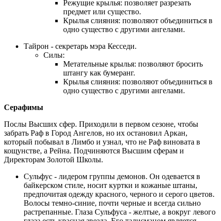
Режущие крылья: позволяет разрезать
предмет или существо.
Крылья слияния: позволяют объединиться в
одно существо с другими ангелами.
Тайрон - секретарь мэра Кесседи.
Силы:
Метательные крылья: позволяют бросить
штангу как бумеранг.
Крылья слияния: позволяют объединиться в
одно существо с другими ангелами.
Серафимы
Послы Высших сфер. Приходили в первом сезоне, чтобы
забрать Раф в Город Ангелов, но их остановил Аркан,
который побывал в Лимбо и узнал, что не Раф виновата в
кощунстве, а Рейна. Подчиняются Высшим сферам и
Директорам Золотой Школы.
Сульфус - лидером группы демонов. Он одевается в
байкерском стиле, носит куртки и кожаные штаны,
предпочитая одежду красного, черного и серого цветов.
Волосы темно-синие, почти черные и всегда сильно
растрепанные. Глаза Сульфуса - желтые, а вокруг левого
глаза есть красная звезда. Его талисманом является