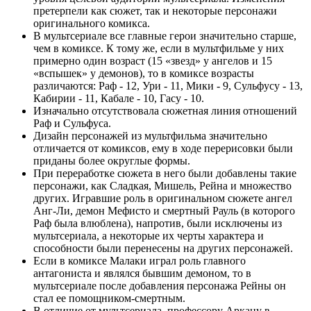
претерпели как сюжет, так и некоторые персонажи
оригинального комикса.
В мультсериале все главные герои значительно старше,
чем в комиксе. К тому же, если в мультфильме у них
примерно один возраст (15 «звезд» у ангелов и 15
«вспышек» у демонов), то в комиксе возрасты
различаются: Раф - 12, Ури - 11, Мики - 9, Сульфусу - 13,
Кабирии - 11, Кабале - 10, Гасу - 10.
Изначально отсутствовала сюжетная линия отношений
Раф и Сульфуса.
Дизайн персонажей из мультфильма значительно
отличается от комиксов, ему в ходе перерисовки были
приданы более округлые формы.
При переработке сюжета в него были добавлены такие
персонажи, как Сладкая, Мишель, Рейна и множество
других. Игравшие роль в оригинальном сюжете ангел
Анг-Ли, демон Мефисто и смертный Рауль (в которого
Раф была влюблена), напротив, были исключены из
мультсериала, а некоторые их черты характера и
способности были перенесены на других персонажей.
Если в комиксе Малаки играл роль главного
антагониста и являлся бывшим демоном, то в
мультсериале после добавления персонажа Рейны он
стал ее помощником-смертным.
В отличие от мультсериала, профессору Аркану в