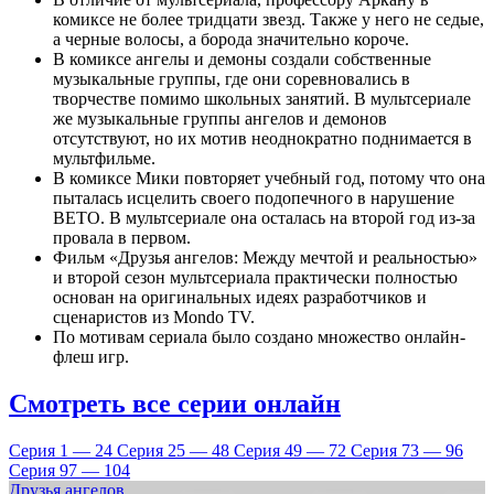
комиксе не более тридцати звезд. Также у него не седые,
а черные волосы, а борода значительно короче.
В комиксе ангелы и демоны создали собственные
музыкальные группы, где они соревновались в
творчестве помимо школьных занятий. В мультсериале
же музыкальные группы ангелов и демонов
отсутствуют, но их мотив неоднократно поднимается в
мультфильме.
В комиксе Мики повторяет учебный год, потому что она
пыталась исцелить своего подопечного в нарушение
ВЕТО. В мультсериале она осталась на второй год из-за
провала в первом.
Фильм «Друзья ангелов: Между мечтой и реальностью»
и второй сезон мультсериала практически полностью
основан на оригинальных идеях разработчиков и
сценаристов из Mondo TV.
По мотивам сериала было создано множество онлайн-
флеш игр.
Смотреть все серии онлайн
Серия 1 — 24
Серия 25 — 48
Серия 49 — 72
Серия 73 — 96
Серия 97 — 104
Друзья ангелов