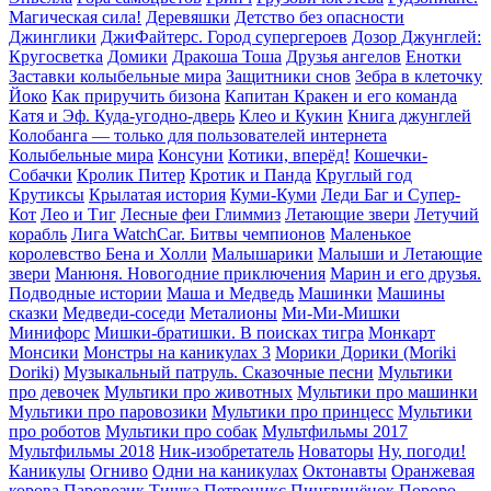
Магическая сила!
Деревяшки
Детство без опасности
Джинглики
ДжиФайтерс. Город супергероев
Дозор Джунглей:
Кругосветка
Домики
Дракоша Тоша
Друзья ангелов
Енотки
Заставки колыбельные мира
Защитники снов
Зебра в клеточку
Йоко
Как приручить бизона
Капитан Кракен и его команда
Катя и Эф. Куда-угодно-дверь
Клео и Кукин
Книга джунглей
Колобанга — только для пользователей интернета
Колыбельные мира
Консуни
Котики, вперёд!
Кошечки-
Собачки
Кролик Питер
Кротик и Панда
Круглый год
Крутиксы
Крылатая история
Куми-Куми
Леди Баг и Супер-
Кот
Лео и Тиг
Лесные феи Глиммиз
Летающие звери
Летучий
корабль
Лига WatchCar. Битвы чемпионов
Маленькое
королевство Бена и Холли
Малышарики
Малыши и Летающие
звери
Манюня. Новогодние приключения
Марин и его друзья.
Подводные истории
Маша и Медведь
Машинки
Машины
сказки
Медведи-соседи
Металионы
Ми-Ми-Мишки
Минифорс
Мишки-братишки. В поисках тигра
Монкарт
Монсики
Монстры на каникулах 3
Морики Дорики (Moriki
Doriki)
Музыкальный патруль. Сказочные песни
Мультики
про девочек
Мультики про животных
Мультики про машинки
Мультики про паровозики
Мультики про принцесс
Мультики
про роботов
Мультики про собак
Мультфильмы 2017
Мультфильмы 2018
Ник-изобретатель
Новаторы
Ну, погоди!
Каникулы
Огниво
Одни на каникулах
Октонавты
Оранжевая
корова
Паровозик Тишка
Петроникс
Пингвинёнок Пороро