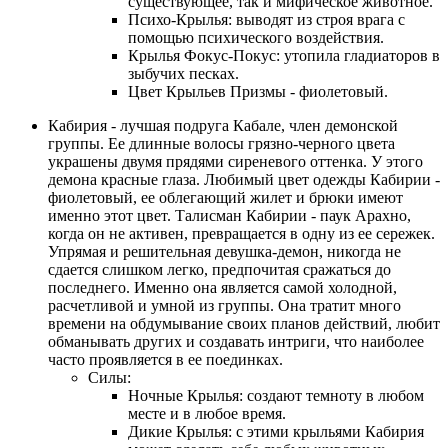
существующее, так и мифическое животное.
Психо-Крылья: выводят из строя врага с
помощью психического воздействия.
Крылья Фокус-Покус: утопила гладиаторов в
зыбучих песках.
Цвет Крыльев Призмы - фиолетовый.
Кабирия - лучшая подруга Кабале, член демонской
группы. Ее длинные волосы грязно-черного цвета
украшены двумя прядями сиреневого оттенка. У этого
демона красные глаза. Любимый цвет одежды Кабирии -
фиолетовый, ее облегающий жилет и брюки имеют
именно этот цвет. Талисман Кабирии - паук Арахно,
когда он не активен, превращается в одну из ее сережек.
Упрямая и решительная девушка-демон, никогда не
сдается слишком легко, предпочитая сражаться до
последнего. Именно она является самой холодной,
расчетливой и умной из группы. Она тратит много
времени на обдумывание своих планов действий, любит
обманывать других и создавать интриги, что наиболее
часто проявляется в ее поединках.
Силы:
Ночные Крылья: создают темноту в любом
месте и в любое время.
Дикие Крылья: с этими крыльями Кабирия