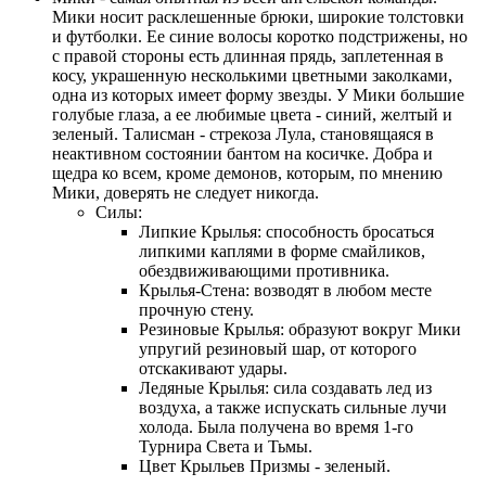
Мики носит расклешенные брюки, широкие толстовки
и футболки. Ее синие волосы коротко подстрижены, но
с правой стороны есть длинная прядь, заплетенная в
косу, украшенную несколькими цветными заколками,
одна из которых имеет форму звезды. У Мики большие
голубые глаза, а ее любимые цвета - синий, желтый и
зеленый. Талисман - стрекоза Лула, становящаяся в
неактивном состоянии бантом на косичке. Добра и
щедра ко всем, кроме демонов, которым, по мнению
Мики, доверять не следует никогда.
Силы:
Липкие Крылья: способность бросаться
липкими каплями в форме смайликов,
обездвиживающими противника.
Крылья-Стена: возводят в любом месте
прочную стену.
Резиновые Крылья: образуют вокруг Мики
упругий резиновый шар, от которого
отскакивают удары.
Ледяные Крылья: сила создавать лед из
воздуха, а также испускать сильные лучи
холода. Была получена во время 1-го
Турнира Света и Тьмы.
Цвет Крыльев Призмы - зеленый.