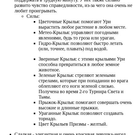
развито чувство справедливости, из-за чего она очень не
любит проигрывать.
Силы:
Цветочные Крылья: помогают Ури
вырастить любое растение в любом месте.
Метео-Крылья: управляют погодными
явлениями, будь то гроза или ураган.
Гидро-Крылья: позволяют быстро летать
(или, точнее, плавать) под водой.
Звериные Крылья: с этими крыльями Ури
способна превратиться в любое земное
животное.
Зеленые Крылья: стреляют зелеными
стрелами, которые при попадании во врага
облепляют его ноги зеленой слизью.
Получена во время 2-го Турнира Света и
Тьмы.
Прыжок-Крылья: помогают совершать очень
высокие и длинные прыжки.
Ураганные Крылья: позволяют создавать
торнадо.
Цвет Крыльев Призмы - желтый.
Сладкая - элегантная и очень красивая девушка-ангел.