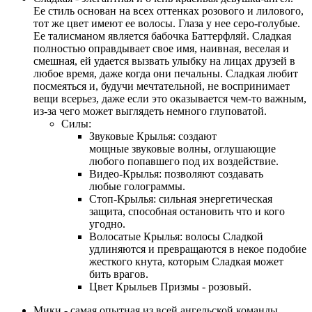
Ее стиль основан на всех оттенках розового и лилового,
тот же цвет имеют ее волосы. Глаза у нее серо-голубые.
Ее талисманом является бабочка Баттерфляй. Сладкая
полностью оправдывает свое имя, наивная, веселая и
смешная, ей удается вызвать улыбку на лицах друзей в
любое время, даже когда они печальны. Сладкая любит
посмеяться и, будучи мечтательной, не воспринимает
вещи всерьез, даже если это оказывается чем-то важным,
из-за чего может выглядеть немного глуповатой.
Силы:
Звуковые Крылья: создают
мощные звуковые волны, оглушающие
любого попавшего под их воздействие.
Видео-Крылья: позволяют создавать
любые голограммы.
Стоп-Крылья: сильная энергетическая
защита, способная остановить что и кого
угодно.
Волосатые Крылья: волосы Сладкой
удлиняются и превращаются в некое подобие
жесткого кнута, которым Сладкая может
бить врагов.
Цвет Крыльев Призмы - розовый.
Мики - самая опытная из всей ангельской команды.