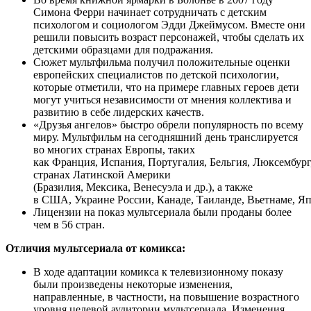
Симона Ферри начинает сотрудничать с детским
психологом и социологом Эдди Джеймусом. Вместе они
решили повысить возраст персонажей, чтобы сделать их
детскими образцами для подражания.
Сюжет мультфильма получил положительные оценки
европейских специалистов по детской психологии,
которые отметили, что на примере главных героев дети
могут учиться независимости от мнения коллектива и
развитию в себе лидерских качеств.
«Друзья ангелов» быстро обрели популярность по всему
миру. Мультфильм на сегодняшний день транслируется
во многих странах Европы, таких
как Франция, Испания, Португалия, Бельгия, Люксембург,
странах Латинской Америки
(Бразилия, Мексика, Венесуэла и др.), а также
в США, Украине России, Канаде, Таиланде, Вьетнаме, Я
Лицензии на показ мультсериала были проданы более
чем в 56 стран.
Отличия мультсериала от комикса:
В ходе адаптации комикса к телевизионному показу
были произведены некоторые изменения,
направленные, в частности, на повышение возрастного
уровня целевой аудитории мультсериала. Изменения