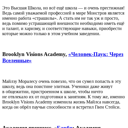
Это Высшая Школа, но всё ещё школа — и очень престижная!
Ведь самой уважаемой профессией в мире Монстров является
именно работа «страшилы». А стать им не так уж и просто,
ведь помимо устрашающей внешности необходимо иметь ещё
и талант, и харизму, и соответствующие навыки, приобрести
которые можно только в этом учебном заведении.
Brooklyn Visions Academy,
«Человек-Паук: Через
Вселенные»
Майлзу Моралесу очень повезло, что он сумел попасть в эту
школу, ведь она поистине элитная. Ученики даже живут
в общежитии, пристроенном к школе, чтобы ничто
не отвлекало их от подготовки к занятиям. К тому же, именно
Brooklyn Visions Academy изменила жизнь Майлса навсегда,
когда он обрёл паучьи способности и встретил Гвен Стейси.
Академия принцесс, «
Барби
: Академия