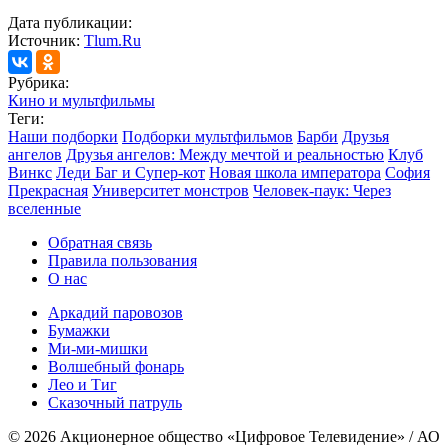
Дата публикации:
Источник:
Tlum.Ru
Рубрика:
Кино и мультфильмы
Теги:
Наши подборки
Подборки мультфильмов
Барби
Друзья
ангелов
Друзья ангелов: Между мечтой и реальностью
Клуб
Винкс
Леди Баг и Супер-кот
Новая школа императора
София
Прекрасная
Университет монстров
Человек-паук: Через
вселенные
Обратная связь
Правила пользования
О нас
Аркадий паровозов
Бумажки
Ми-ми-мишки
Волшебный фонарь
Лео и Тиг
Сказочный патруль
© 2026 Акционерное общество «Цифровое Телевидение» / АО