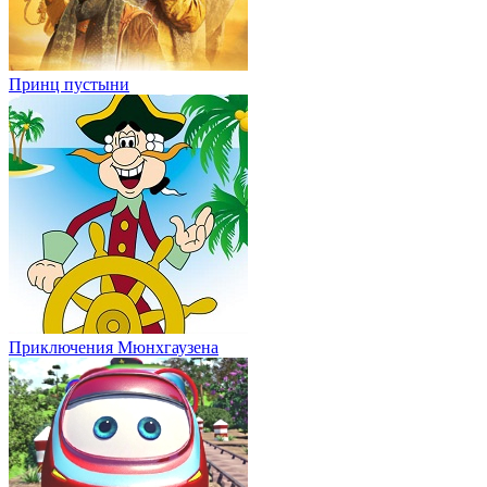
Принц пустыни
Приключения Мюнхгаузена