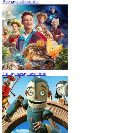
Все мультфильмы
По щучьему велению