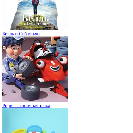
Белль и Себастьян
Рори — гоночная тачка