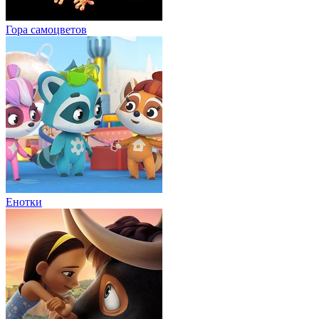
Гора cамоцветов
Енотки