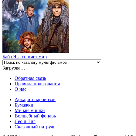
Баба Яга спасает мир
Загрузка…
Обратная связь
Правила пользования
О нас
Аркадий паровозов
Бумажки
Ми-ми-мишки
Волшебный фонарь
Лео и Тиг
Сказочный патруль