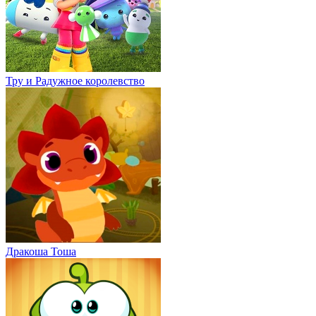
Тру и Радужное королевство
Дракоша Тоша