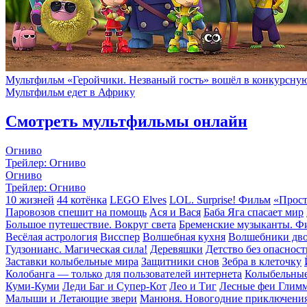
Мультфильм «Геройчики. Незваный гость» вошёл в конкурсную п
Мультфильм едет в Африку
Смотреть мультфильмы онлайн
Огниво
Трейлер: Огниво
Огниво
Трейлер: Огниво
10 жизней
44 котёнка
LEGO Elves
LOL. Surprise! Фильм
«Прост
Паровозов спешит на помощь
Ася и Вася
Баба Яга спасает мир
Большое путешествие. Вокруг света
Бременские музыканты. Ф
Весёлая астрология
Висспер
Волшебная кухня
Волшебники дв
Гудзонианс. Магическая сила!
Деревяшки
Детство без опасност
Заставки колыбельные мира
Защитники снов
Зебра в клеточку
Колобанга — только для пользователей интернета
Колыбельные
Куми-Куми
Леди Баг и Супер-Кот
Лео и Тиг
Лесные феи Глим
Малыши и Летающие звери
Манюня. Новогодние приключени