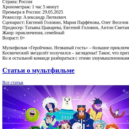
Страна:
Россия
Хронометраж:
1 час 5 минут
Премьера в России:
29.05.2025
Режиссер:
Александр Люткевич
Сценарист:
Евгений Головин, Мария Парфёнова, Олег Веселов
Продюсер:
Татьяна Цыварева, Евгений Головин, Антон Смета
Жанр:
приключения, семейный
Возраст:
0+
Мультфильм «Геройчики. Незваный гость» – большое приключе
Космический звездолёт получился – загляденье! Такое, что пр
Ко и остальной команде разбираться с этими злоумышленниками
Статьи о мультфильме
Все статьи