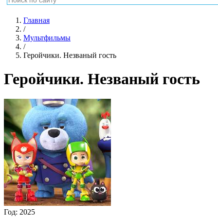
Главная
/
Мультфильмы
/
Геройчики. Незваный гость
Геройчики. Незваный гость
Год:
2025