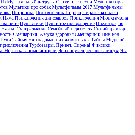
ki)
Музыкальный патруль. Сказочные песни
Мультики про
отов
Мультики про собак
Мультфильмы 2017
Мультфильмы
Тишка
Петроникс
Пингвинёнок Пороро
Пиратская школа
м Няма
Приключения динозавров
Приключения Мюнхгаузена
оквашино
Пушастики
Пушистое превращение
Пчелография
 охоты. Суперкоманда
Семейный переполох
Синий трактор
сности
Смешарики. Азбука здоровья
Смешарики: Пин-код
 Руки
Тайная жизнь домашних животных 2
Тайны Медовой
 приключения
Турбозавры. Привет, Сирена!
Фиксики
а. Нерассказанные истории
Эволюция черепашек-ниндзя
Яга