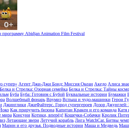
рограмму Abidjan Animation Film Festival
о супер»
Агент Джи-Джи Бонд: Миссия Океан
Акедо
Алиса знае
Белка и Стрелка: Озорная семейка
Белка и Стрелка: Тайны косм
ильм
Буба
Буба: Готовим с Бубой
Буквальные истории
Бумажки
ора
Волшебный фонарь
Врумиз
Вспыш и чудо-машинки
Герои Г
и
Джинглики
ДжиФайтерс. Город супергероев
Дозор Джунглей: 
Йоко
Как приручить бизона
Капитан Кракен и его команда
Катя 
 мира
Консуни
Котики, вперёд!
Кошечки-Собачки
Кролик Пите
миз
Летающие звери
Летучий корабль
Лига WatchCar. Битвы чем
я
Марин и его друзья. Подводные истории
Маша и Медведь
Маш