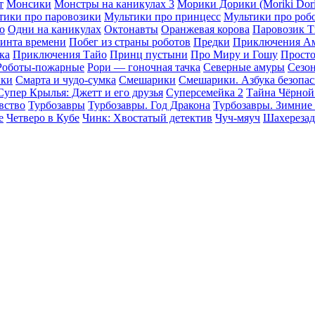
т
Монсики
Монстры на каникулах 3
Морики Дорики (Moriki Dori
тики про паровозики
Мультики про принцесс
Мультики про роб
о
Одни на каникулах
Октонавты
Оранжевая корова
Паровозик 
ринта времени
Побег из страны роботов
Предки
Приключения А
ка
Приключения Тайо
Принц пустыни
Про Миру и Гошу
Прост
Роботы-пожарные
Рори — гоночная тачка
Северные амуры
Сезон
ики
Смарта и чудо-сумка
Смешарики
Смешарики. Азбука безопа
Супер Крылья: Джетт и его друзья
Суперсемейка 2
Тайна Чёрной
вство
Турбозавры
Турбозавры. Год Дракона
Турбозавры. Зимние
е
Четверо в Кубе
Чинк: Хвостатый детектив
Чуч-мяуч
Шахерезад