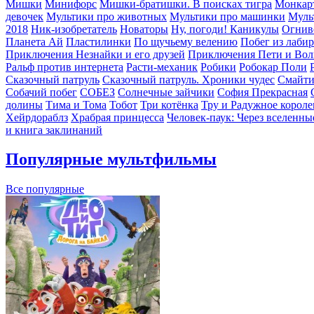
Мишки
Минифорс
Мишки-братишки. В поисках тигра
Монкар
девочек
Мультики про животных
Мультики про машинки
Муль
2018
Ник-изобретатель
Новаторы
Ну, погоди! Каникулы
Огнив
Планета Aй
Пластилинки
По щучьему велению
Побег из лаби
Приключения Незнайки и его друзей
Приключения Пети и Вол
Ральф против интернета
Расти-механик
Робики
Робокар Поли
Сказочный патруль
Сказочный патруль. Хроники чудес
Смайт
Собачий побег
СОБЕЗ
Солнечные зайчики
София Прекрасная
долины
Тима и Тома
Тобот
Три котёнка
Тру и Радужное короле
Хейрдораблз
Храбрая принцесса
Человек-паук: Через вселенны
и книга заклинаний
Популярные мультфильмы
Все популярные