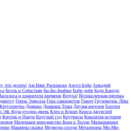
т, что делать!
Ам Ням: Раскраски
Ангел Бэби
Аркадий
оса
Белль и Себастьян
Би-Би-Знайки
Бобр добр
Бодо Бородо
Василиса и хранители времени
Везуха!
Великолепная пятерка
уджитсу
Герои Энвелла
Гора cамоцветов
Гринч
Грузовичок Лёва
Кругосветка
Домики
Дракоша Тоша
Друзья ангелов
Енотки
и Эф. Куда-угодно-дверь
Клео и Кукин
Книга джунглей
р
Кротик и Панда
Круглый год
Крутиксы
Крылатая история
пионов
Маленькое королевство Бена и Холли
Малышарики
инки
Машины сказки
Медведи-соседи
Металионы
Ми-Ми-