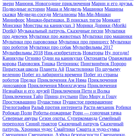
звери
Манюня. Новогодние приключения
Марин и его друзья.
Подводные истории
Маша и Медведь
Машинки
Машины
сказки
Медведи-соседи
Металионы
Ми-Ми-Мишки
Минифорс
Мишки-братишки. В поисках тигра
Монкарт
Монсики
Монстры на каникулах 3
Морики Дорики (Moriki
Doriki)
Музыкальный патруль. Сказочные песни
Мультики
про девочек
Мультики про животных
Мультики про машинки
Мультики про паровозики
Мультики про принцесс
Мультики
про роботов
Мультики про собак
Мультфильмы 2017
Мультфильмы 2018
Ник-изобретатель
Новаторы
Ну, погоди!
Каникулы
Огниво
Одни на каникулах
Октонавты
Оранжевая
корова
Паровозик Тишка
Петроникс
Пингвинёнок Пороро
Пиратская школа
Планета Aй
Пластилинки
По щучьему
велению
Побег из лабиринта времени
Побег из страны
роботов
Предки
Приключения Ам Няма
Приключения
динозавров
Приключения Мюнхгаузена
Приключения
Незнайки и его друзей
Приключения Пети и Волка
Приключения Тайо
Принц пустыни
Про Миру и Гошу
Простоквашино
Пушастики
Пушистое превращение
Пчелография
Ральф против интернета
Расти-механик
Робики
Робокар Поли
Роботы-пожарные
Рори — гоночная тачка
Северные амуры
Сезон охоты. Суперкоманда
Семейный
переполох
Синий трактор
Сказочный патруль
Сказочный
патруль. Хроники чудес
Смайтики
Смарта и чудо-сумка
Смешарики
Смешарики. Азбука безопасности
Смешарики.