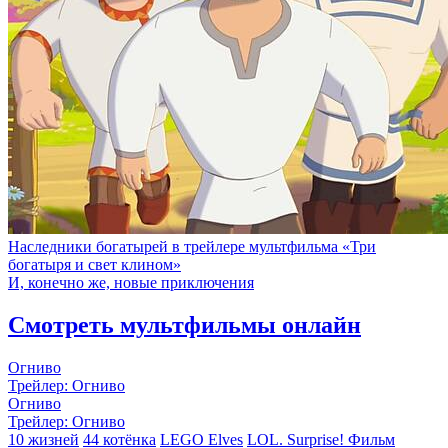
Наследники богатырей в трейлере мультфильма «Три
богатыря и свет клином»
И, конечно же, новые приключения
Смотреть мультфильмы онлайн
Огниво
Трейлер: Огниво
Огниво
Трейлер: Огниво
10 жизней
44 котёнка
LEGO Elves
LOL. Surprise! Фильм