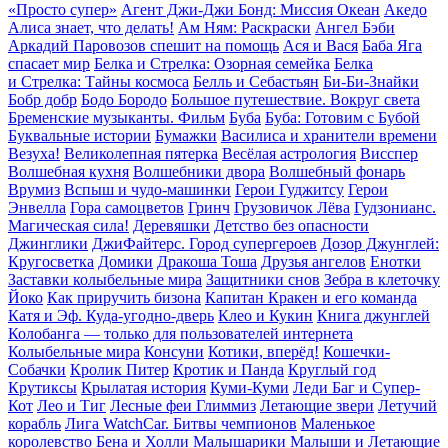
«Просто супер»
Агент Джи-Джи Бонд: Миссия Океан
Акедо
Алиса знает, что делать!
Ам Ням: Раскраски
Ангел Бэби
Аркадий Паровозов спешит на помощь
Ася и Вася
Баба Яга
спасает мир
Белка и Стрелка: Озорная семейка
Белка
и Стрелка: Тайны космоса
Белль и Себастьян
Би-Би-Знайки
Бобр добр
Бодо Бородо
Большое путешествие. Вокруг света
Бременские музыканты. Фильм
Буба
Буба: Готовим с Бубой
Буквальные истории
Бумажки
Василиса и хранители времени
Везуха!
Великолепная пятерка
Весёлая астрология
Висспер
Волшебная кухня
Волшебники двора
Волшебный фонарь
Врумиз
Вспыш и чудо-машинки
Герои Гуджитсу
Герои
Энвелла
Гора cамоцветов
Гринч
Грузовичок Лёва
Гудзонианс.
Магическая сила!
Деревяшки
Детство без опасности
Джинглики
ДжиФайтерс. Город супергероев
Дозор Джунглей:
Кругосветка
Домики
Дракоша Тоша
Друзья ангелов
Енотки
Заставки колыбельные мира
Защитники снов
Зебра в клеточку
Йоко
Как приручить бизона
Капитан Кракен и его команда
Катя и Эф. Куда-угодно-дверь
Клео и Кукин
Книга джунглей
Колобанга — только для пользователей интернета
Колыбельные мира
Консуни
Котики, вперёд!
Кошечки-
Собачки
Кролик Питер
Кротик и Панда
Круглый год
Крутиксы
Крылатая история
Куми-Куми
Леди Баг и Супер-
Кот
Лео и Тиг
Лесные феи Глиммиз
Летающие звери
Летучий
корабль
Лига WatchCar. Битвы чемпионов
Маленькое
королевство Бена и Холли
Малышарики
Малыши и Летающие