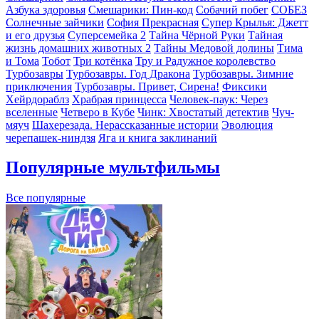
Азбука здоровья
Смешарики: Пин-код
Собачий побег
СОБЕЗ
Солнечные зайчики
София Прекрасная
Супер Крылья: Джетт
и его друзья
Суперсемейка 2
Тайна Чёрной Руки
Тайная
жизнь домашних животных 2
Тайны Медовой долины
Тима
и Тома
Тобот
Три котёнка
Тру и Радужное королевство
Турбозавры
Турбозавры. Год Дракона
Турбозавры. Зимние
приключения
Турбозавры. Привет, Сирена!
Фиксики
Хейрдораблз
Храбрая принцесса
Человек-паук: Через
вселенные
Четверо в Кубе
Чинк: Хвостатый детектив
Чуч-
мяуч
Шахерезада. Нерассказанные истории
Эволюция
черепашек-ниндзя
Яга и книга заклинаний
Популярные мультфильмы
Все популярные