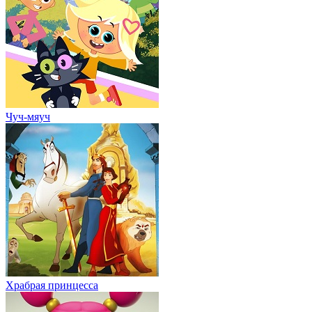
Чуч-мяуч
Храбрая принцесса