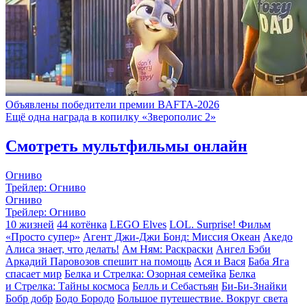
Объявлены победители премии BAFTA-2026
Ещё одна награда в копилку «Зверополис 2»
Смотреть мультфильмы онлайн
Огниво
Трейлер: Огниво
Огниво
Трейлер: Огниво
10 жизней
44 котёнка
LEGO Elves
LOL. Surprise! Фильм
«Просто супер»
Агент Джи-Джи Бонд: Миссия Океан
Акедо
Алиса знает, что делать!
Ам Ням: Раскраски
Ангел Бэби
Аркадий Паровозов спешит на помощь
Ася и Вася
Баба Яга
спасает мир
Белка и Стрелка: Озорная семейка
Белка
и Стрелка: Тайны космоса
Белль и Себастьян
Би-Би-Знайки
Бобр добр
Бодо Бородо
Большое путешествие. Вокруг света