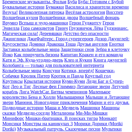
Бременские музыканты. Фильм
Буба
Буба: Готовим с Бубой
Буквальные истории
Бумажки
Василиса и хранители времени
Везуха!
Великолепная пятерка
Весёлая астрология
Висспер
Волшебная кухня
Волшебники двора
Волшебный фонарь
Врумиз
Вспыш и чудо-машинки
Герои Гуджитсу
Герои
Энвелла
Гора cамоцветов
Гринч
Грузовичок Лёва
Гудзонианс.
Магическая сила!
Деревяшки
Детство без опасности
Джинглики
ДжиФайтерс. Город супергероев
Дозор Джунглей:
Кругосветка
Домики
Дракоша Тоша
Друзья ангелов
Енотки
Заставки колыбельные мира
Защитники снов
Зебра в клеточку
Йоко
Как приручить бизона
Капитан Кракен и его команда
Катя и Эф. Куда-угодно-дверь
Клео и Кукин
Книга джунглей
Колобанга — только для пользователей интернета
Колыбельные мира
Консуни
Котики, вперёд!
Кошечки-
Собачки
Кролик Питер
Кротик и Панда
Круглый год
Крутиксы
Крылатая история
Куми-Куми
Леди Баг и Супер-
Кот
Лео и Тиг
Лесные феи Глиммиз
Летающие звери
Летучий
корабль
Лига WatchCar. Битвы чемпионов
Маленькое
королевство Бена и Холли
Малышарики
Малыши и Летающие
звери
Манюня. Новогодние приключения
Марин и его друзья.
Подводные истории
Маша и Медведь
Машинки
Машины
сказки
Медведи-соседи
Металионы
Ми-Ми-Мишки
Минифорс
Мишки-братишки. В поисках тигра
Монкарт
Монсики
Монстры на каникулах 3
Морики Дорики (Moriki
Doriki)
Музыкальный патруль. Сказочные песни
Мультики