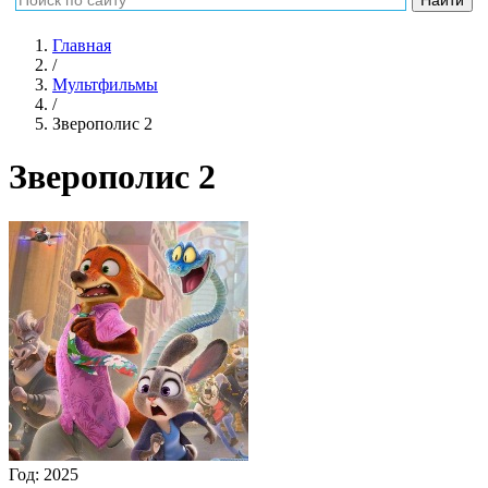
Главная
/
Мультфильмы
/
Зверополис 2
Зверополис 2
Год:
2025