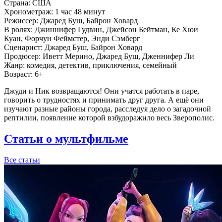
Страна:
США
Хронометраж:
1 час 48 минут
Режиссер:
Джаред Буш, Байрон Ховард
В ролях:
Джиннифер Гудвин, Джейсон Бейтман, Ке Хюи
Куан, Форчун Феймстер, Энди Сэмберг
Сценарист:
Джаред Буш, Байрон Ховард
Продюсер:
Иветт Мерино, Джаред Буш, Дженнифер Ли
Жанр:
комедия, детектив, приключения, семейный
Возраст:
6+
Джуди и Ник возвращаются! Они учатся работать в паре,
говорить о трудностях и принимать друг друга. А ещё они
изучают разные районы города, расследуя дело о загадочной
рептилии, появление которой взбудоражило весь Зверополис.
Статьи о мультфильме
Все статьи