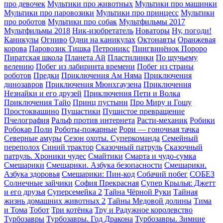
про девочек
Мультики про животных
Мультики про машинки
Мультики про паровозики
Мультики про принцесс
Мультики
про роботов
Мультики про собак
Мультфильмы 2017
Мультфильмы 2018
Ник-изобретатель
Новаторы
Ну, погоди!
Каникулы
Огниво
Одни на каникулах
Октонавты
Оранжевая
корова
Паровозик Тишка
Петроникс
Пингвинёнок Пороро
Пиратская школа
Планета Aй
Пластилинки
По щучьему
велению
Побег из лабиринта времени
Побег из страны
роботов
Предки
Приключения Ам Няма
Приключения
динозавров
Приключения Мюнхгаузена
Приключения
Незнайки и его друзей
Приключения Пети и Волка
Приключения Тайо
Принц пустыни
Про Миру и Гошу
Простоквашино
Пушастики
Пушистое превращение
Пчелография
Ральф против интернета
Расти-механик
Робики
Робокар Поли
Роботы-пожарные
Рори — гоночная тачка
Северные амуры
Сезон охоты. Суперкоманда
Семейный
переполох
Синий трактор
Сказочный патруль
Сказочный
патруль. Хроники чудес
Смайтики
Смарта и чудо-сумка
Смешарики
Смешарики. Азбука безопасности
Смешарики.
Азбука здоровья
Смешарики: Пин-код
Собачий побег
СОБЕЗ
Солнечные зайчики
София Прекрасная
Супер Крылья: Джетт
и его друзья
Суперсемейка 2
Тайна Чёрной Руки
Тайная
жизнь домашних животных 2
Тайны Медовой долины
Тима
и Тома
Тобот
Три котёнка
Тру и Радужное королевство
Турбозавры
Турбозавры. Год Дракона
Турбозавры. Зимние