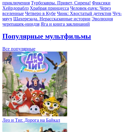
приключения
Турбозавры. Привет, Сирена!
Фиксики
Хейрдораблз
Храбрая принцесса
Человек-паук: Через
вселенные
Четверо в Кубе
Чинк: Хвостатый детектив
Чуч-
мяуч
Шахерезада. Нерассказанные истории
Эволюция
черепашек-ниндзя
Яга и книга заклинаний
Популярные мультфильмы
Все популярные
Лео и Тиг. Дорога на Байкал