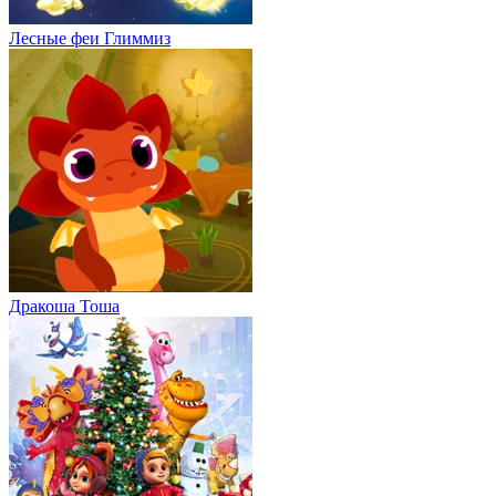
Лесные феи Глиммиз
Дракоша Тоша