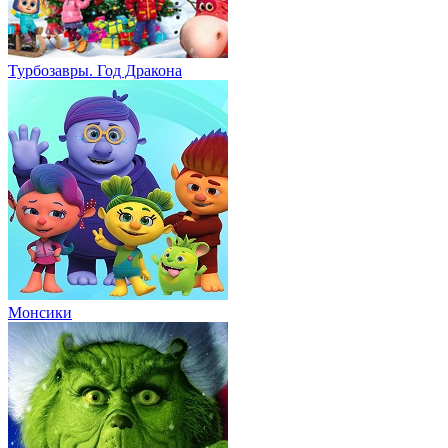
Турбозавры. Год Дракона
Монсики