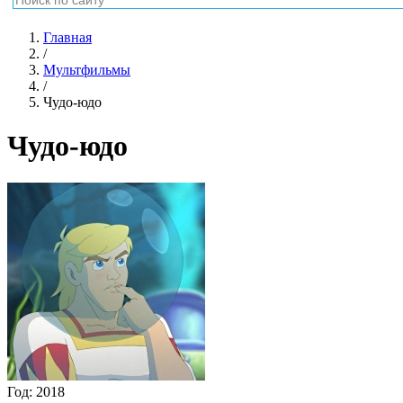
Главная
/
Мультфильмы
/
Чудо-юдо
Чудо-юдо
Год:
2018