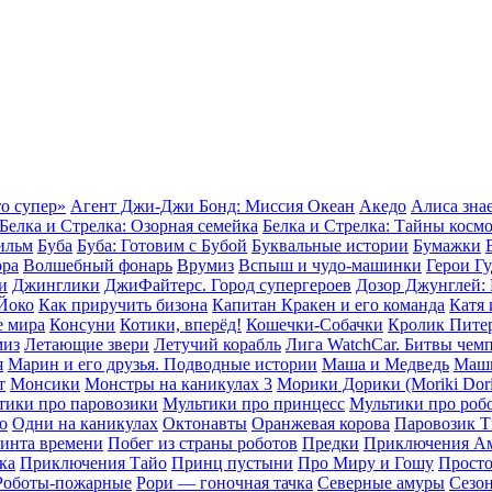
о супер»
Агент Джи-Джи Бонд: Миссия Океан
Акедо
Алиса знае
Белка и Стрелка: Озорная семейка
Белка и Стрелка: Тайны косм
ильм
Буба
Буба: Готовим с Бубой
Буквальные истории
Бумажки
ора
Волшебный фонарь
Врумиз
Вспыш и чудо-машинки
Герои Г
и
Джинглики
ДжиФайтерс. Город супергероев
Дозор Джунглей: 
Йоко
Как приручить бизона
Капитан Кракен и его команда
Катя 
 мира
Консуни
Котики, вперёд!
Кошечки-Собачки
Кролик Пите
миз
Летающие звери
Летучий корабль
Лига WatchCar. Битвы чем
я
Марин и его друзья. Подводные истории
Маша и Медведь
Маш
т
Монсики
Монстры на каникулах 3
Морики Дорики (Moriki Dori
тики про паровозики
Мультики про принцесс
Мультики про роб
о
Одни на каникулах
Октонавты
Оранжевая корова
Паровозик 
ринта времени
Побег из страны роботов
Предки
Приключения А
ка
Приключения Тайо
Принц пустыни
Про Миру и Гошу
Прост
Роботы-пожарные
Рори — гоночная тачка
Северные амуры
Сезон