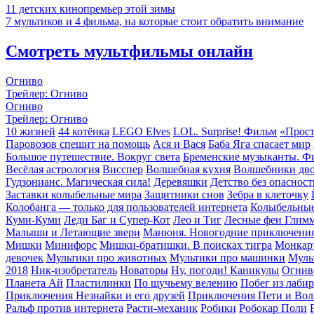
11 детских кинопремьер этой зимы
7 мультиков и 4 фильма, на которые стоит обратить внимание
Смотреть мультфильмы онлайн
Огниво
Трейлер: Огниво
Огниво
Трейлер: Огниво
10 жизней
44 котёнка
LEGO Elves
LOL. Surprise! Фильм
«Прост
Паровозов спешит на помощь
Ася и Вася
Баба Яга спасает мир
Большое путешествие. Вокруг света
Бременские музыканты. Ф
Весёлая астрология
Висспер
Волшебная кухня
Волшебники дв
Гудзонианс. Магическая сила!
Деревяшки
Детство без опасност
Заставки колыбельные мира
Защитники снов
Зебра в клеточку
Колобанга — только для пользователей интернета
Колыбельные
Куми-Куми
Леди Баг и Супер-Кот
Лео и Тиг
Лесные феи Глим
Малыши и Летающие звери
Манюня. Новогодние приключени
Мишки
Минифорс
Мишки-братишки. В поисках тигра
Монкар
девочек
Мультики про животных
Мультики про машинки
Муль
2018
Ник-изобретатель
Новаторы
Ну, погоди! Каникулы
Огнив
Планета Aй
Пластилинки
По щучьему велению
Побег из лаби
Приключения Незнайки и его друзей
Приключения Пети и Вол
Ральф против интернета
Расти-механик
Робики
Робокар Поли