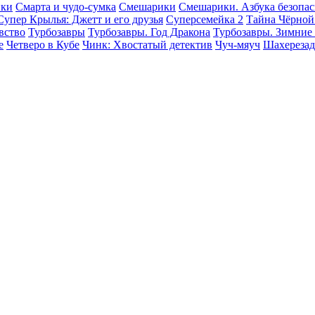
ики
Смарта и чудо-сумка
Смешарики
Смешарики. Азбука безопа
Супер Крылья: Джетт и его друзья
Суперсемейка 2
Тайна Чёрной
вство
Турбозавры
Турбозавры. Год Дракона
Турбозавры. Зимние
е
Четверо в Кубе
Чинк: Хвостатый детектив
Чуч-мяуч
Шахерезад