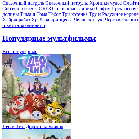
Сказочный патруль
Сказочный патруль. Хроники чудес
Смайт
Собачий побег
СОБЕЗ
Солнечные зайчики
София Прекрасная
долины
Тима и Тома
Тобот
Три котёнка
Тру и Радужное короле
Хейрдораблз
Храбрая принцесса
Человек-паук: Через вселенны
и книга заклинаний
Популярные мультфильмы
Все популярные
Лео и Тиг. Дорога на Байкал