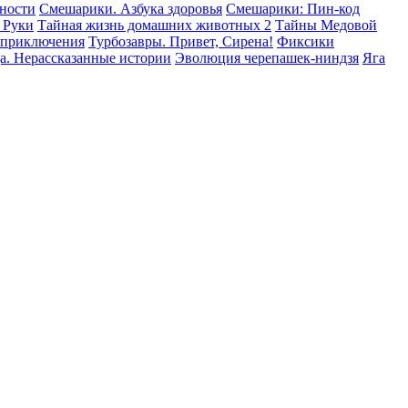
сности
Смешарики. Азбука здоровья
Смешарики: Пин-код
 Руки
Тайная жизнь домашних животных 2
Тайны Медовой
 приключения
Турбозавры. Привет, Сирена!
Фиксики
а. Нерассказанные истории
Эволюция черепашек-ниндзя
Яга