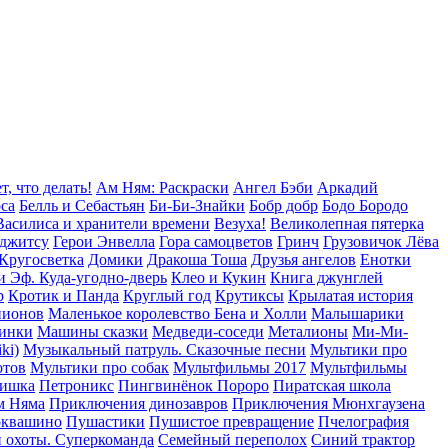
т, что делать!
Ам Ням: Раскраски
Ангел Бэби
Аркадий
оса
Белль и Себастьян
Би-Би-Знайки
Бобр добр
Бодо Бородо
Василиса и хранители времени
Везуха!
Великолепная пятерка
уджитсу
Герои Энвелла
Гора cамоцветов
Гринч
Грузовичок Лёва
Кругосветка
Домики
Дракоша Тоша
Друзья ангелов
Енотки
и Эф. Куда-угодно-дверь
Клео и Кукин
Книга джунглей
р
Кротик и Панда
Круглый год
Крутиксы
Крылатая история
пионов
Маленькое королевство Бена и Холли
Малышарики
инки
Машины сказки
Медведи-соседи
Металионы
Ми-Ми-
ki)
Музыкальный патруль. Сказочные песни
Мультики про
отов
Мультики про собак
Мультфильмы 2017
Мультфильмы
Тишка
Петроникс
Пингвинёнок Пороро
Пиратская школа
м Няма
Приключения динозавров
Приключения Мюнхгаузена
оквашино
Пушастики
Пушистое превращение
Пчелография
 охоты. Суперкоманда
Семейный переполох
Синий трактор