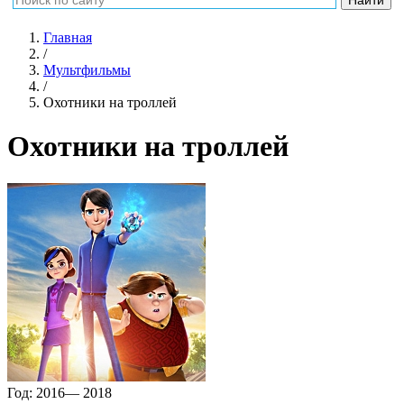
Главная
/
Мультфильмы
/
Охотники на троллей
Охотники на троллей
Год:
2016— 2018