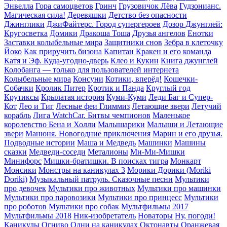
Энвелла
Гора cамоцветов
Гринч
Грузовичок Лёва
Гудзонианс.
Магическая сила!
Деревяшки
Детство без опасности
Джинглики
ДжиФайтерс. Город супергероев
Дозор Джунглей:
Кругосветка
Домики
Дракоша Тоша
Друзья ангелов
Енотки
Заставки колыбельные мира
Защитники снов
Зебра в клеточку
Йоко
Как приручить бизона
Капитан Кракен и его команда
Катя и Эф. Куда-угодно-дверь
Клео и Кукин
Книга джунглей
Колобанга — только для пользователей интернета
Колыбельные мира
Консуни
Котики, вперёд!
Кошечки-
Собачки
Кролик Питер
Кротик и Панда
Круглый год
Крутиксы
Крылатая история
Куми-Куми
Леди Баг и Супер-
Кот
Лео и Тиг
Лесные феи Глиммиз
Летающие звери
Летучий
корабль
Лига WatchCar. Битвы чемпионов
Маленькое
королевство Бена и Холли
Малышарики
Малыши и Летающие
звери
Манюня. Новогодние приключения
Марин и его друзья.
Подводные истории
Маша и Медведь
Машинки
Машины
сказки
Медведи-соседи
Металионы
Ми-Ми-Мишки
Минифорс
Мишки-братишки. В поисках тигра
Монкарт
Монсики
Монстры на каникулах 3
Морики Дорики (Moriki
Doriki)
Музыкальный патруль. Сказочные песни
Мультики
про девочек
Мультики про животных
Мультики про машинки
Мультики про паровозики
Мультики про принцесс
Мультики
про роботов
Мультики про собак
Мультфильмы 2017
Мультфильмы 2018
Ник-изобретатель
Новаторы
Ну, погоди!
Каникулы
Огниво
Одни на каникулах
Октонавты
Оранжевая