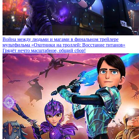
Война между людьми и магами в финальном трейлере
мультфильма «Охотники на троллей: Восстание титанов»
Грядёт нечто масштабное, общий сбор!