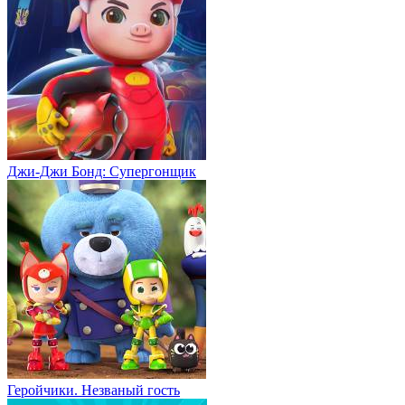
Джи-Джи Бонд: Супергонщик
Геройчики. Незваный гость