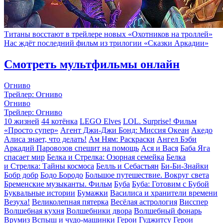
Титаны восстают в трейлере новых «Охотников на троллей»
Нас ждёт последний фильм из трилогии «Сказки Аркадии»
Смотреть мультфильмы онлайн
Огниво
Трейлер: Огниво
Огниво
Трейлер: Огниво
10 жизней
44 котёнка
LEGO Elves
LOL. Surprise! Фильм
«Просто супер»
Агент Джи-Джи Бонд: Миссия Океан
Акедо
Алиса знает, что делать!
Ам Ням: Раскраски
Ангел Бэби
Аркадий Паровозов спешит на помощь
Ася и Вася
Баба Яга
спасает мир
Белка и Стрелка: Озорная семейка
Белка
и Стрелка: Тайны космоса
Белль и Себастьян
Би-Би-Знайки
Бобр добр
Бодо Бородо
Большое путешествие. Вокруг света
Бременские музыканты. Фильм
Буба
Буба: Готовим с Бубой
Буквальные истории
Бумажки
Василиса и хранители времени
Везуха!
Великолепная пятерка
Весёлая астрология
Висспер
Волшебная кухня
Волшебники двора
Волшебный фонарь
Врумиз
Вспыш и чудо-машинки
Герои Гуджитсу
Герои