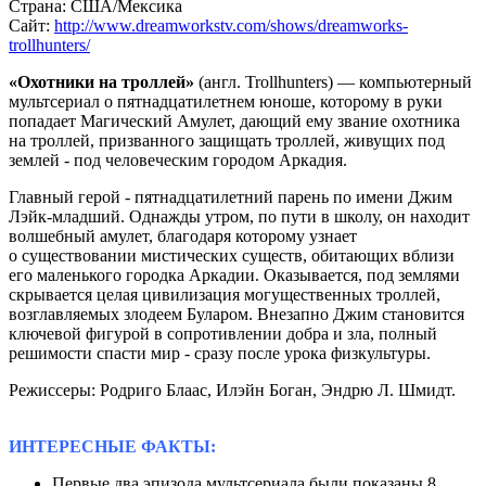
Страна:
США/Мексика
Сайт:
http://www.dreamworkstv.com/shows/dreamworks-
trollhunters/
«Охотники на троллей»
(англ. Trollhunters) — компьютерный
мультсериал о пятнадцатилетнем юноше, которому в руки
попадает Магический Амулет, дающий ему звание охотника
на троллей, призванного защищать троллей, живущих под
землей - под человеческим городом Аркадия.
Главный герой - пятнадцатилетний парень по имени Джим
Лэйк-младший. Однажды утром, по пути в школу, он находит
волшебный амулет, благодаря которому узнает
о существовании мистических существ, обитающих вблизи
его маленького городка Аркадии. Оказывается, под землями
скрывается целая цивилизация могущественных троллей,
возглавляемых злодеем Буларом. Внезапно Джим становится
ключевой фигурой в сопротивлении добра и зла, полный
решимости спасти мир - сразу после урока физкультуры.
Режиссеры: Родриго Блаас, Илэйн Боган, Эндрю Л. Шмидт.
ИНТЕРЕСНЫЕ ФАКТЫ:
Первые два эпизода мультсериала были показаны 8