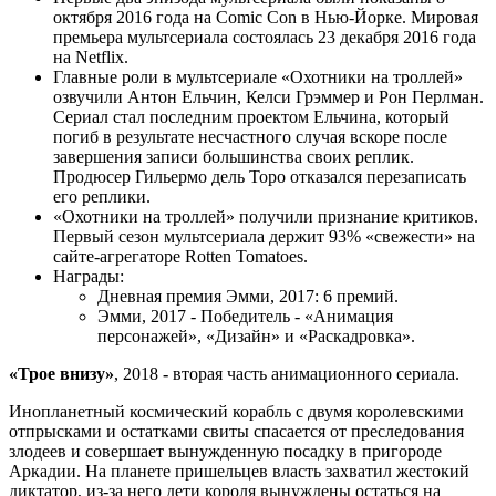
октября 2016 года на Comic Con в Нью-Йорке. Мировая
премьера мультсериала состоялась 23 декабря 2016 года
на Netflix.
Главные роли в мультсериале «Охотники на троллей»
озвучили Антон Ельчин, Келси Грэммер и Рон Перлман.
Сериал стал последним проектом Ельчина, который
погиб в результате несчастного случая вскоре после
завершения записи большинства своих реплик.
Продюсер Гильермо дель Торо отказался перезаписать
его реплики.
«Охотники на троллей» получили признание критиков.
Первый сезон мультсериала держит 93% «свежести» на
сайте-агрегаторе Rotten Tomatoes.
Награды:
Дневная премия Эмми, 2017: 6 премий.
Эмми, 2017 - Победитель - «Анимация
персонажей», «Дизайн» и «Раскадровка».
«Трое внизу»
, 2018
-
вторая часть анимационного сериала.
Инопланетный космический корабль с двумя королевскими
отпрысками и остатками свиты спасается от преследования
злодеев и совершает вынужденную посадку в пригороде
Аркадии. На планете пришельцев власть захватил жестокий
диктатор, из-за него дети короля вынуждены остаться на