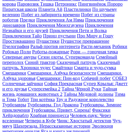
корова
Паровозик Тишка
Петроникс
Пингвинёнок Пороро
Пиратская школа
Планета Aй
Пластилинки
По щучьему
велению
Побег из лабиринта времени
Побег из страны
роботов
Предки
Приключения Ам Няма
Приключения
динозавров
Приключения Мюнхгаузена
Приключения
Незнайки и его друзей
Приключения Пети и Волка
Приключения Тайо
Принц пустыни
Про Миру и Гошу
Простоквашино
Пушастики
Пушистое превращение
Пчелография
Ральф против интернета
Расти-механик
Робики
Робокар Поли
Роботы-пожарные
Рори — гоночная тачка
Северные амуры
Сезон охоты. Суперкоманда
Семейный
переполох
Синий трактор
Сказочный патруль
Сказочный
патруль. Хроники чудес
Смайтики
Смарта и чудо-сумка
Смешарики
Смешарики. Азбука безопасности
Смешарики.
Азбука здоровья
Смешарики: Пин-код
Собачий побег
СОБЕЗ
Солнечные зайчики
София Прекрасная
Супер Крылья: Джетт
и его друзья
Суперсемейка 2
Тайна Чёрной Руки
Тайная
жизнь домашних животных 2
Тайны Медовой долины
Тима
и Тома
Тобот
Три котёнка
Тру и Радужное королевство
Турбозавры
Турбозавры. Год Дракона
Турбозавры. Зимние
приключения
Турбозавры. Привет, Сирена!
Фиксики
Хейрдораблз
Храбрая принцесса
Человек-паук: Через
вселенные
Четверо в Кубе
Чинк: Хвостатый детектив
Чуч-
мяуч
Шахерезада. Нерассказанные истории
Эволюция
черепашек-ниндзя
Яга и книга заклинаний