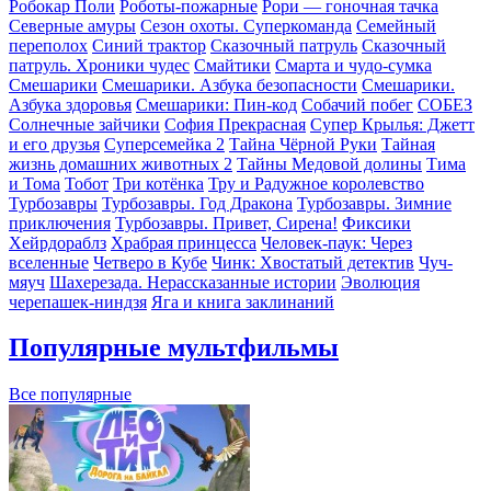
Робокар Поли
Роботы-пожарные
Рори — гоночная тачка
Северные амуры
Сезон охоты. Суперкоманда
Семейный
переполох
Синий трактор
Сказочный патруль
Сказочный
патруль. Хроники чудес
Смайтики
Смарта и чудо-сумка
Смешарики
Смешарики. Азбука безопасности
Смешарики.
Азбука здоровья
Смешарики: Пин-код
Собачий побег
СОБЕЗ
Солнечные зайчики
София Прекрасная
Супер Крылья: Джетт
и его друзья
Суперсемейка 2
Тайна Чёрной Руки
Тайная
жизнь домашних животных 2
Тайны Медовой долины
Тима
и Тома
Тобот
Три котёнка
Тру и Радужное королевство
Турбозавры
Турбозавры. Год Дракона
Турбозавры. Зимние
приключения
Турбозавры. Привет, Сирена!
Фиксики
Хейрдораблз
Храбрая принцесса
Человек-паук: Через
вселенные
Четверо в Кубе
Чинк: Хвостатый детектив
Чуч-
мяуч
Шахерезада. Нерассказанные истории
Эволюция
черепашек-ниндзя
Яга и книга заклинаний
Популярные мультфильмы
Все популярные