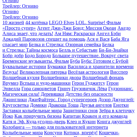
Огниво
Трейлер: Огниво
Огниво
Трейлер: Огниво
10 жизней
44 котёнка
LEGO Elves
LOL. Surprise! Фильм
«Просто супер»
Агент Джи-Джи Бонд: Миссия Океан
Акедо
Алиса знает, что делать!
Ам Ням: Раскраски
Ангел Бэби
Аркадий Паровозов спешит на помощь
Ася и Вася
Баба Яга
спасает мир
Белка и Стрелка: Озорная семейка
Белка
и Стрелка: Тайны космоса
Белль и Себастьян
Би-Би-Знайки
Бобр добр
Бодо Бородо
Большое путешествие. Вокруг света
Бременские музыканты. Фильм
Буба
Буба: Готовим с Бубой
Буквальные истории
Бумажки
Василиса и хранители времени
Везуха!
Великолепная пятерка
Весёлая астрология
Висспер
Волшебная кухня
Волшебники двора
Волшебный фонарь
Врумиз
Вспыш и чудо-машинки
Герои Гуджитсу
Герои
Энвелла
Гора cамоцветов
Гринч
Грузовичок Лёва
Гудзонианс.
Магическая сила!
Деревяшки
Детство без опасности
Джинглики
ДжиФайтерс. Город супергероев
Дозор Джунглей:
Кругосветка
Домики
Дракоша Тоша
Друзья ангелов
Енотки
Заставки колыбельные мира
Защитники снов
Зебра в клеточку
Йоко
Как приручить бизона
Капитан Кракен и его команда
Катя и Эф. Куда-угодно-дверь
Клео и Кукин
Книга джунглей
Колобанга — только для пользователей интернета
Колыбельные мира
Консуни
Котики, вперёд!
Кошечки-