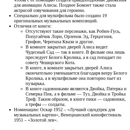
для анимации Алисы. Позднее Бомонт также стала
актрисой озвучивания для героини.
Специально для мультфильма было создано 19
оригинальных музыкальных композиций.
Отличия от книги:
Отсутствуют такие персонажи, как Робин-Гусь,
Попугайчик Лори, Орленок Эд, Герцогиня,
Грифон, Черепаха Квази и другие.
В комнате закрытых дверей Алиса видит
Чудесный Сад — так в книге. В фильме она лишь
преследует Белого Кролика, а в сад попадает по
совету Чеширского Кота.
В книге, в комнате закрытых дверей Алиса
окончательно уменьшается благодаря вееру Белого
Кролика, а в мультфильме она повторно пьет из
пузырька.
В книге садовниками являются Двойка, Пятерка и
Семерка Пик, а в фильме — Туз, Двойка и Тройка
Треф. Таким образом, в книге пики — садовники,
а трефы — солдаты.
Номинации: Оскар 1952 – «Лучший саундтрек для
музыкальных картин», Венецианский кинофестиваль
1951 – «Золотой лев».