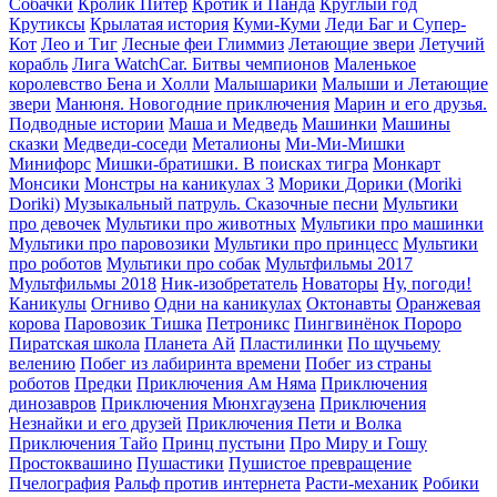
Собачки
Кролик Питер
Кротик и Панда
Круглый год
Крутиксы
Крылатая история
Куми-Куми
Леди Баг и Супер-
Кот
Лео и Тиг
Лесные феи Глиммиз
Летающие звери
Летучий
корабль
Лига WatchCar. Битвы чемпионов
Маленькое
королевство Бена и Холли
Малышарики
Малыши и Летающие
звери
Манюня. Новогодние приключения
Марин и его друзья.
Подводные истории
Маша и Медведь
Машинки
Машины
сказки
Медведи-соседи
Металионы
Ми-Ми-Мишки
Минифорс
Мишки-братишки. В поисках тигра
Монкарт
Монсики
Монстры на каникулах 3
Морики Дорики (Moriki
Doriki)
Музыкальный патруль. Сказочные песни
Мультики
про девочек
Мультики про животных
Мультики про машинки
Мультики про паровозики
Мультики про принцесс
Мультики
про роботов
Мультики про собак
Мультфильмы 2017
Мультфильмы 2018
Ник-изобретатель
Новаторы
Ну, погоди!
Каникулы
Огниво
Одни на каникулах
Октонавты
Оранжевая
корова
Паровозик Тишка
Петроникс
Пингвинёнок Пороро
Пиратская школа
Планета Aй
Пластилинки
По щучьему
велению
Побег из лабиринта времени
Побег из страны
роботов
Предки
Приключения Ам Няма
Приключения
динозавров
Приключения Мюнхгаузена
Приключения
Незнайки и его друзей
Приключения Пети и Волка
Приключения Тайо
Принц пустыни
Про Миру и Гошу
Простоквашино
Пушастики
Пушистое превращение
Пчелография
Ральф против интернета
Расти-механик
Робики