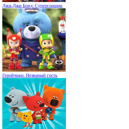
Джи-Джи Бонд: Супергонщик
Геройчики. Незваный гость