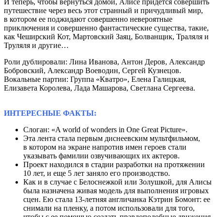
И теперь, чтобы вернуться домой, Алисе придется совершить
путешествие через весь этот странный и причудливый мир,
в котором ее поджидают совершенно невероятные
приключения и совершенно фантастические существа, такие,
как Чеширский Кот, Мартовский Заяц, Болванщик, Траляля и
Труляля и другие…
Роли дублировали: Лина Иванова, Антон Деров, Александр
Бобровский, Александр Воеводин, Сергей Кузнецов.
Вокальные партии: Группа «Кватро», Елена Галицкая,
Елизавета Королева, Лада Машарова, Светлана Сергеева.
ИНТЕРЕСНЫЕ ФАКТЫ:
Слоган: «A world of wonders in One Great Picture».
Эта лента стала первым диснеевским мультфильмом,
в котором на экране напротив имен героев стали
указывать фамилии озвучивающих их актеров.
Проект находился в стадии разработки на протяжении
10 лет, и еще 5 лет заняло его производство.
Как и в случае с Белоснежкой или Золушкой, для Алисы
была назначена живая модель для выполнения игровых
сцен. Ею стала 13-летняя англичанка Кэтрин Бомонт: ее
снимали на пленку, а потом использовали для того,
чтобы с ее помощью создать правдоподобные движения