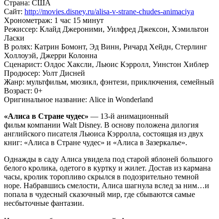
Страна:
США
Сайт:
http://movies.disney.ru/alisa-v-strane-chudes-animaciya
Хронометраж:
1 час 15 минут
Режиссер:
Клайд Джероними, Уилфред Джексон, Хэмильтон
Ласки
В ролях:
Катрин Бомонт, Эд Винн, Ричард Хейдн, Стерлинг
Холлоуэй, Джерри Колонна
Сценарист:
Олдос Хаксли, Льюис Кэрролл, Уинстон Хиблер
Продюсер:
Уолт Дисней
Жанр:
мультфильм, мюзикл, фэнтези, приключения, семейный
Возраст:
0+
Оригинальное название:
Alice in Wonderland
«Алиса в Стране чудес»
— 13-й анимационный
фильм компании Walt Disney. В основу положена дилогия
английского писателя Льюиса Кэрролла, состоящая из двух
книг: «Алиса в Стране чудес» и «Алиса в Зазеркалье».
Однажды в саду Алиса увидела под старой яблоней большого
белого кролика, одетого в куртку и жилет. Достав из кармана
часы, кролик торопливо скрылся в подозрительно темной
норе. Набравшись смелости, Алиса шагнула вслед за ним…и
попала в чудесный сказочный мир, где сбываются самые
несбыточные фантазии.