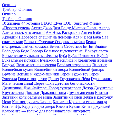
Огниво
Трейлер: Огниво
Огниво
Трейлер: Огниво
10 жизней
44 котёнка
LEGO Elves
LOL. Surprise! Фильм
«Просто супер»
Агент Джи-Джи Бонд: Миссия Океан
Акедо
Алиса знает, что делать!
Ам Ням: Раскраски
Ангел Бэби
Аркадий Паровозов спешит на помощь
Ася и Вася
Баба Яга
спасает мир
Белка и Стрелка: Озорная семейка
Белка
и Стрелка: Тайны космоса
Белль и Себастьян
Би-Би-Знайки
Бобр добр
Бодо Бородо
Большое путешествие. Вокруг света
Бременские музыканты. Фильм
Буба
Буба: Готовим с Бубой
Буквальные истории
Бумажки
Василиса и хранители времени
Везуха!
Великолепная пятерка
Весёлая астрология
Висспер
Волшебная кухня
Волшебники двора
Волшебный фонарь
Врумиз
Вспыш и чудо-машинки
Герои Гуджитсу
Герои
Энвелла
Гора cамоцветов
Гринч
Грузовичок Лёва
Гудзонианс.
Магическая сила!
Деревяшки
Детство без опасности
Джинглики
ДжиФайтерс. Город супергероев
Дозор Джунглей:
Кругосветка
Домики
Дракоша Тоша
Друзья ангелов
Енотки
Заставки колыбельные мира
Защитники снов
Зебра в клеточку
Йоко
Как приручить бизона
Капитан Кракен и его команда
Катя и Эф. Куда-угодно-дверь
Клео и Кукин
Книга джунглей
Колобанга — только для пользователей интернета