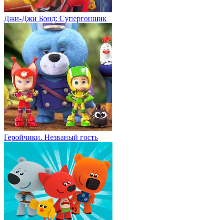
Джи-Джи Бонд: Супергонщик
Геройчики. Незваный гость