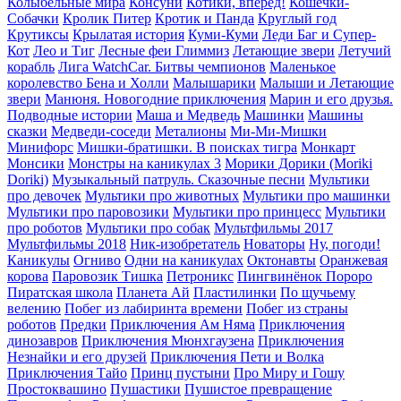
Колыбельные мира
Консуни
Котики, вперёд!
Кошечки-
Собачки
Кролик Питер
Кротик и Панда
Круглый год
Крутиксы
Крылатая история
Куми-Куми
Леди Баг и Супер-
Кот
Лео и Тиг
Лесные феи Глиммиз
Летающие звери
Летучий
корабль
Лига WatchCar. Битвы чемпионов
Маленькое
королевство Бена и Холли
Малышарики
Малыши и Летающие
звери
Манюня. Новогодние приключения
Марин и его друзья.
Подводные истории
Маша и Медведь
Машинки
Машины
сказки
Медведи-соседи
Металионы
Ми-Ми-Мишки
Минифорс
Мишки-братишки. В поисках тигра
Монкарт
Монсики
Монстры на каникулах 3
Морики Дорики (Moriki
Doriki)
Музыкальный патруль. Сказочные песни
Мультики
про девочек
Мультики про животных
Мультики про машинки
Мультики про паровозики
Мультики про принцесс
Мультики
про роботов
Мультики про собак
Мультфильмы 2017
Мультфильмы 2018
Ник-изобретатель
Новаторы
Ну, погоди!
Каникулы
Огниво
Одни на каникулах
Октонавты
Оранжевая
корова
Паровозик Тишка
Петроникс
Пингвинёнок Пороро
Пиратская школа
Планета Aй
Пластилинки
По щучьему
велению
Побег из лабиринта времени
Побег из страны
роботов
Предки
Приключения Ам Няма
Приключения
динозавров
Приключения Мюнхгаузена
Приключения
Незнайки и его друзей
Приключения Пети и Волка
Приключения Тайо
Принц пустыни
Про Миру и Гошу
Простоквашино
Пушастики
Пушистое превращение