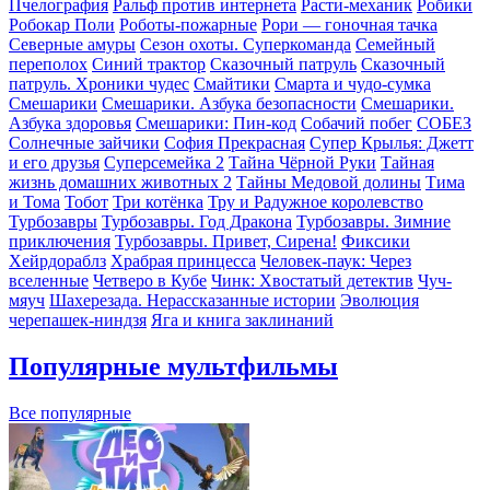
Пчелография
Ральф против интернета
Расти-механик
Робики
Робокар Поли
Роботы-пожарные
Рори — гоночная тачка
Северные амуры
Сезон охоты. Суперкоманда
Семейный
переполох
Синий трактор
Сказочный патруль
Сказочный
патруль. Хроники чудес
Смайтики
Смарта и чудо-сумка
Смешарики
Смешарики. Азбука безопасности
Смешарики.
Азбука здоровья
Смешарики: Пин-код
Собачий побег
СОБЕЗ
Солнечные зайчики
София Прекрасная
Супер Крылья: Джетт
и его друзья
Суперсемейка 2
Тайна Чёрной Руки
Тайная
жизнь домашних животных 2
Тайны Медовой долины
Тима
и Тома
Тобот
Три котёнка
Тру и Радужное королевство
Турбозавры
Турбозавры. Год Дракона
Турбозавры. Зимние
приключения
Турбозавры. Привет, Сирена!
Фиксики
Хейрдораблз
Храбрая принцесса
Человек-паук: Через
вселенные
Четверо в Кубе
Чинк: Хвостатый детектив
Чуч-
мяуч
Шахерезада. Нерассказанные истории
Эволюция
черепашек-ниндзя
Яга и книга заклинаний
Популярные мультфильмы
Все популярные