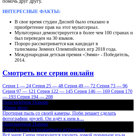
помочь друг другу.
ИНТЕРЕСНЫЕ ФАКТЫ:
В свое время студии Дисней было отказано в
приобретение прав на этот мультсериал.
Мультсериал демонстрируется в более чем 100 странах и
был переведен на 30 языков.
Пороро рассматривается как кандидат в
талисманы Зимних Олимпийских игр 2018 года.
Международная детская премия «Эмми» - Победитель,
2014.
Смотреть все серии онлайн
Серия 1 — 24
Серия 25 — 48
Серия 49 — 72
Серия 73 — 96
Серия 97 — 121
Серия 122 — 145
Серия 146 — 169
Серия 170
— 193
Серия 194 — 208
Пингвинёнок Пороро
Общее фото
Протирая пыль со своей камеры, Поби решает сделать
фотографии друзей. Он идёт к ним в…
Пингвинёнок Пороро
Гарри и вода из волшебного источника
Всё чаще Гарри приходится уходить домой пораньше из-за