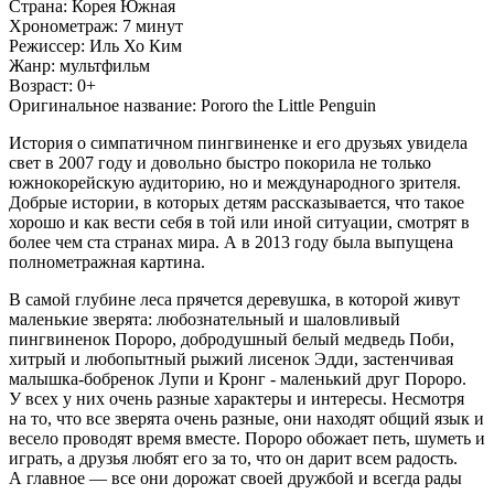
Страна:
Корея Южная
Хронометраж:
7 минут
Режиссер:
Иль Хо Ким
Жанр:
мультфильм
Возраст:
0+
Оригинальное название:
Pororo the Little Penguin
История о симпатичном пингвиненке и его друзьях увидела
свет в 2007 году и довольно быстро покорила не только
южнокорейскую аудиторию, но и международного зрителя.
Добрые истории, в которых детям рассказывается, что такое
хорошо и как вести себя в той или иной ситуации, смотрят в
более чем ста странах мира. А в 2013 году была выпущена
полнометражная картина.
В самой глубине леса прячется деревушка, в которой живут
маленькие зверята: любознательный и шаловливый
пингвиненок Пороро, добродушный белый медведь Поби,
хитрый и любопытный рыжий лисенок Эдди, застенчивая
малышка-бобренок Лупи и Кронг - маленький друг Пороро.
У всех у них очень разные характеры и интересы. Несмотря
на то, что все зверята очень разные, они находят общий язык и
весело проводят время вместе. Пороро обожает петь, шуметь и
играть, а друзья любят его за то, что он дарит всем радость.
А главное — все они дорожат своей дружбой и всегда рады