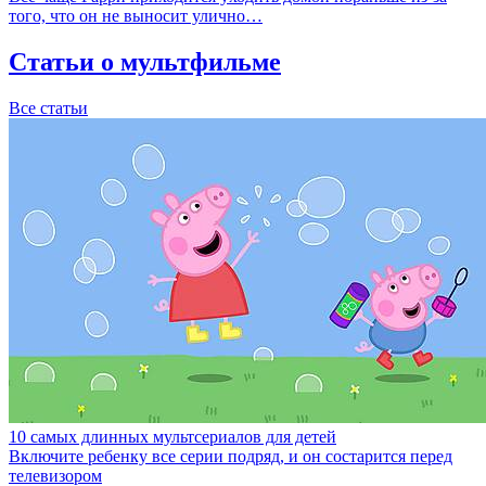
того, что он не выносит улично…
Статьи о мультфильме
Все статьи
10 самых длинных мультсериалов для детей
Включите ребенку все серии подряд, и он состарится перед
телевизором