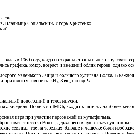
расов
ов, Владимир Сошальский, Игорь Христенко
ский
ачалась в 1969 году, когда на экраны страны вышла «нулевая» с
лись графика, юмор, возраст и внешний облик героев, однако ос
оброго маленького Зайца и большого хулигана Волка. В каждой 
ии приходится говорить: «Ну, Заяц, погоди!».
ециальный новогодний и телевыпуски.
мультсериал. По версии IMDb, входит в пятерку наиболее высо
онная игра при участии персонажей из мультфильма.
бронзовая статуэтка Волка, держащего в руках съемную открыва
ские сервизы, где на тарелках, блюдце и чашечке были изображ
рана рядом с Новой Зеландией) выпустил монету с Волком и За