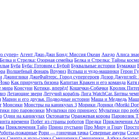
о супер»
Агент Джи-Джи Бонд: Миссия Океан
Акедо
Алиса знае
Белка и Стрелка: Озорная семейка
Белка и Стрелка: Тайны косм
ильм
Буба
Буба: Готовим с Бубой
Буквальные истории
Бумажки
ора
Волшебный фонарь
Врумиз
Вспыш и чудо-машинки
Герои Г
и
Джинглики
ДжиФайтерс. Город супергероев
Дозор Джунглей: 
Йоко
Как приручить бизона
Капитан Кракен и его команда
Катя 
 мира
Консуни
Котики, вперёд!
Кошечки-Собачки
Кролик Пите
миз
Летающие звери
Летучий корабль
Лига WatchCar. Битвы чем
я
Марин и его друзья. Подводные истории
Маша и Медведь
Маш
т
Монсики
Монстры на каникулах 3
Морики Дорики (Moriki Dori
тики про паровозики
Мультики про принцесс
Мультики про роб
о
Одни на каникулах
Октонавты
Оранжевая корова
Паровозик 
ринта времени
Побег из страны роботов
Предки
Приключения А
ка
Приключения Тайо
Принц пустыни
Про Миру и Гошу
Прост
Роботы-пожарные
Рори — гоночная тачка
Северные амуры
Сезон
ики
Смарта и чудо-сумка
Смешарики
Смешарики. Азбука безопа