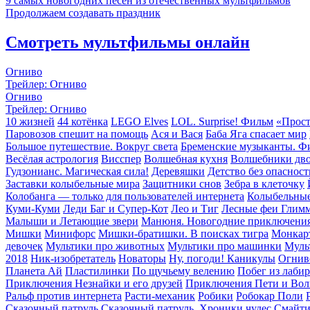
9 самых новогодних песен из отечественных мультфильмов
Продолжаем создавать праздник
Смотреть мультфильмы онлайн
Огниво
Трейлер: Огниво
Огниво
Трейлер: Огниво
10 жизней
44 котёнка
LEGO Elves
LOL. Surprise! Фильм
«Прост
Паровозов спешит на помощь
Ася и Вася
Баба Яга спасает мир
Большое путешествие. Вокруг света
Бременские музыканты. Ф
Весёлая астрология
Висспер
Волшебная кухня
Волшебники дв
Гудзонианс. Магическая сила!
Деревяшки
Детство без опасност
Заставки колыбельные мира
Защитники снов
Зебра в клеточку
Колобанга — только для пользователей интернета
Колыбельные
Куми-Куми
Леди Баг и Супер-Кот
Лео и Тиг
Лесные феи Глим
Малыши и Летающие звери
Манюня. Новогодние приключени
Мишки
Минифорс
Мишки-братишки. В поисках тигра
Монкар
девочек
Мультики про животных
Мультики про машинки
Муль
2018
Ник-изобретатель
Новаторы
Ну, погоди! Каникулы
Огнив
Планета Aй
Пластилинки
По щучьему велению
Побег из лаби
Приключения Незнайки и его друзей
Приключения Пети и Вол
Ральф против интернета
Расти-механик
Робики
Робокар Поли
Сказочный патруль
Сказочный патруль. Хроники чудес
Смайт