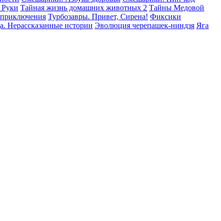
 Руки
Тайная жизнь домашних животных 2
Тайны Медовой
 приключения
Турбозавры. Привет, Сирена!
Фиксики
а. Нерассказанные истории
Эволюция черепашек-ниндзя
Яга