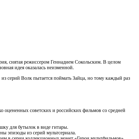
ерия, снятая режиссером Геннадием Сокольским. В целом
новная идея оказалась неизменной.
из серий Волк пытается поймать Зайца, но тому каждый раз
ко оцененных советских и российских фильмов со средней
шку для бутылок в виде гитары.
ены эпизоды из серий мультсериала.
йцем в серии коллекционных монет «Герои мультфильмов».