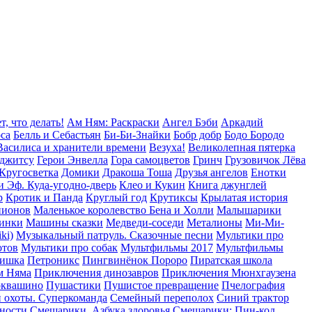
т, что делать!
Ам Ням: Раскраски
Ангел Бэби
Аркадий
оса
Белль и Себастьян
Би-Би-Знайки
Бобр добр
Бодо Бородо
Василиса и хранители времени
Везуха!
Великолепная пятерка
уджитсу
Герои Энвелла
Гора cамоцветов
Гринч
Грузовичок Лёва
Кругосветка
Домики
Дракоша Тоша
Друзья ангелов
Енотки
и Эф. Куда-угодно-дверь
Клео и Кукин
Книга джунглей
р
Кротик и Панда
Круглый год
Крутиксы
Крылатая история
пионов
Маленькое королевство Бена и Холли
Малышарики
инки
Машины сказки
Медведи-соседи
Металионы
Ми-Ми-
ki)
Музыкальный патруль. Сказочные песни
Мультики про
отов
Мультики про собак
Мультфильмы 2017
Мультфильмы
Тишка
Петроникс
Пингвинёнок Пороро
Пиратская школа
м Няма
Приключения динозавров
Приключения Мюнхгаузена
оквашино
Пушастики
Пушистое превращение
Пчелография
 охоты. Суперкоманда
Семейный переполох
Синий трактор
сности
Смешарики. Азбука здоровья
Смешарики: Пин-код