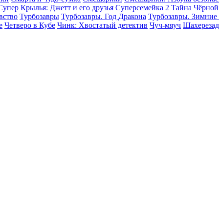
Супер Крылья: Джетт и его друзья
Суперсемейка 2
Тайна Чёрной
вство
Турбозавры
Турбозавры. Год Дракона
Турбозавры. Зимние
е
Четверо в Кубе
Чинк: Хвостатый детектив
Чуч-мяуч
Шахерезад