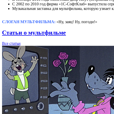
С 2002 по 2010 год фирма «1С-СофтКлаб» выпустила сер
Музыкальная заставка для мультфильма, которую узнает 
СЛОГАН МУЛЬТФИЛЬМА:
«Ну, заяц! Ну, погоди!»
Статьи о мультфильме
Все статьи