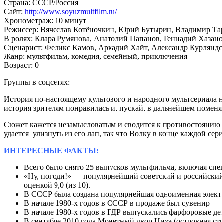
Страна:
СССР/Россия
Сайт:
http://www.soyuzmultfilm.ru/
Хронометраж:
10 минут
Режиссер:
Вячеслав Котёночкин, Юрий Бутырин, Владимир Та
В ролях:
Клара Румянова, Анатолий Папанов, Геннадий Хазан
Сценарист:
Феликс Камов, Аркадий Хайт, Александр Курлянд
Жанр:
мультфильм, комедия, семейный, приключения
Возраст:
0+
Группы в соцсетях:
История по-настоящему культового и народного мультсериала н
история зрителям понравилась и, пускай, в дальнейшем поменя
Сюжет кажется незамысловатым и сводится к противостоянию д
удается улизнуть из его лап, так что Волку в конце каждой сер
ИНТЕРЕСНЫЕ ФАКТЫ:
Всего было снято 25 выпусков мультфильма, включая сп
«Ну, погоди!» — популярнейший советский и российский 
оценкой 9,0 (из 10).
В СССР была создана популярнейшая одноименная электр
В начале 1980-х годов в СССР в продаже был сувенир — 
В начале 1980-х годов в ГДР выпускались фарфоровые дет
В сентябре 2010 года Монетный двор Ниуэ (островная ст