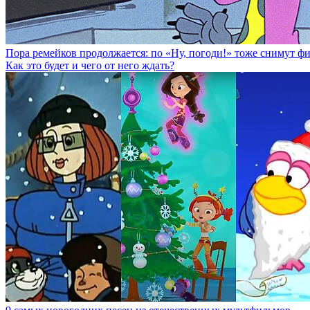
Пора ремейков продолжается: по «Ну, погоди!» тоже снимут ф
Как это будет и чего от него ждать?