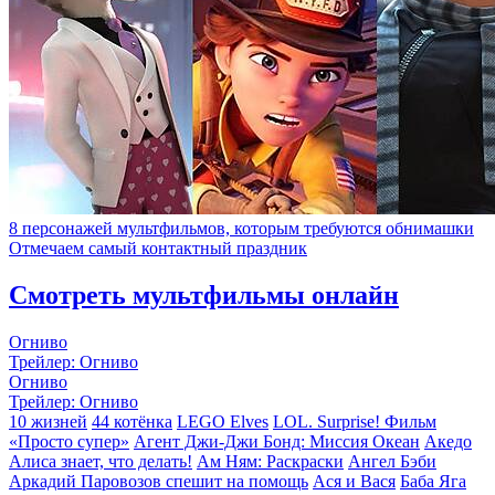
8 персонажей мультфильмов, которым требуются обнимашки
Отмечаем самый контактный праздник
Смотреть мультфильмы онлайн
Огниво
Трейлер: Огниво
Огниво
Трейлер: Огниво
10 жизней
44 котёнка
LEGO Elves
LOL. Surprise! Фильм
«Просто супер»
Агент Джи-Джи Бонд: Миссия Океан
Акедо
Алиса знает, что делать!
Ам Ням: Раскраски
Ангел Бэби
Аркадий Паровозов спешит на помощь
Ася и Вася
Баба Яга