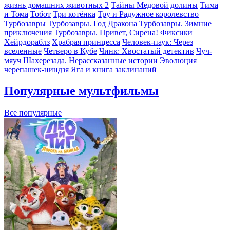
жизнь домашних животных 2
Тайны Медовой долины
Тима
и Тома
Тобот
Три котёнка
Тру и Радужное королевство
Турбозавры
Турбозавры. Год Дракона
Турбозавры. Зимние
приключения
Турбозавры. Привет, Сирена!
Фиксики
Хейрдораблз
Храбрая принцесса
Человек-паук: Через
вселенные
Четверо в Кубе
Чинк: Хвостатый детектив
Чуч-
мяуч
Шахерезада. Нерассказанные истории
Эволюция
черепашек-ниндзя
Яга и книга заклинаний
Популярные мультфильмы
Все популярные