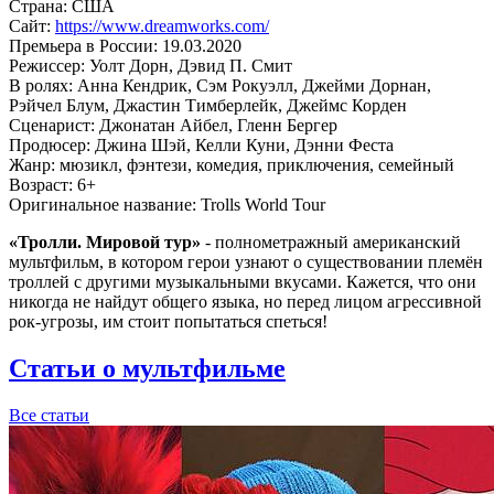
Страна:
США
Сайт:
https://www.dreamworks.com/
Премьера в России:
19.03.2020
Режиссер:
Уолт Дорн, Дэвид П. Смит
В ролях:
Анна Кендрик, Сэм Рокуэлл, Джейми Дорнан,
Рэйчел Блум, Джастин Тимберлейк, Джеймс Корден
Сценарист:
Джонатан Айбел, Гленн Бергер
Продюсер:
Джина Шэй, Келли Куни, Дэнни Феста
Жанр:
мюзикл, фэнтези, комедия, приключения, семейный
Возраст:
6+
Оригинальное название:
Trolls World Tour
«
Тролли. Мировой тур
»
- полнометражный американский
мультфильм, в котором герои узнают о существовании племён
троллей с другими музыкальными вкусами. Кажется, что они
никогда не найдут общего языка, но перед лицом агрессивной
рок-угрозы, им стоит попытаться спеться!
Статьи о мультфильме
Все статьи