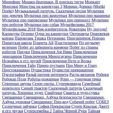
Минифорс
Мишки-братишки. В поисках тигра
Монкарт
Монсики
Монстры на каникулах 3
Морики Дорики (Moriki
Doriki)
Музыкальный патруль. Сказочные песни
Мультики
про девочек
Мультики про животных
Мультики про машинки
Мультики про паровозики
Мультики про принцесс
Мультики
про роботов
Мультики про собак
Мультфильмы 2017
Мультфильмы 2018
Ник-изобретатель
Новаторы
Ну, погоди!
Каникулы
Огниво
Одни на каникулах
Октонавты
Оранжевая
корова
Паровозик Тишка
Петроникс
Пингвинёнок Пороро
Пиратская школа
Планета Aй
Пластилинки
По щучьему
велению
Побег из лабиринта времени
Побег из страны
роботов
Предки
Приключения Ам Няма
Приключения
динозавров
Приключения Мюнхгаузена
Приключения
Незнайки и его друзей
Приключения Пети и Волка
Приключения Тайо
Принц пустыни
Про Миру и Гошу
Простоквашино
Пушастики
Пушистое превращение
Пчелография
Ральф против интернета
Расти-механик
Робики
Робокар Поли
Роботы-пожарные
Рори — гоночная тачка
Северные амуры
Сезон охоты. Суперкоманда
Семейный
переполох
Синий трактор
Сказочный патруль
Сказочный
патруль. Хроники чудес
Смайтики
Смарта и чудо-сумка
Смешарики
Смешарики. Азбука безопасности
Смешарики.
Азбука здоровья
Смешарики: Пин-код
Собачий побег
СОБЕЗ
Солнечные зайчики
София Прекрасная
Супер Крылья: Джетт
и его друзья
Суперсемейка 2
Тайна Чёрной Руки
Тайная