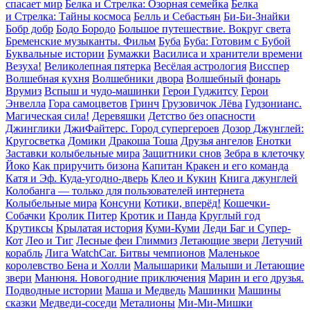
спасает мир
Белка и Стрелка: Озорная семейка
Белка
и Стрелка: Тайны космоса
Белль и Себастьян
Би-Би-Знайки
Бобр добр
Бодо Бородо
Большое путешествие. Вокруг света
Бременские музыканты. Фильм
Буба
Буба: Готовим с Бубой
Буквальные истории
Бумажки
Василиса и хранители времени
Везуха!
Великолепная пятерка
Весёлая астрология
Висспер
Волшебная кухня
Волшебники двора
Волшебный фонарь
Врумиз
Вспыш и чудо-машинки
Герои Гуджитсу
Герои
Энвелла
Гора cамоцветов
Гринч
Грузовичок Лёва
Гудзонианс.
Магическая сила!
Деревяшки
Детство без опасности
Джинглики
ДжиФайтерс. Город супергероев
Дозор Джунглей:
Кругосветка
Домики
Дракоша Тоша
Друзья ангелов
Енотки
Заставки колыбельные мира
Защитники снов
Зебра в клеточку
Йоко
Как приручить бизона
Капитан Кракен и его команда
Катя и Эф. Куда-угодно-дверь
Клео и Кукин
Книга джунглей
Колобанга — только для пользователей интернета
Колыбельные мира
Консуни
Котики, вперёд!
Кошечки-
Собачки
Кролик Питер
Кротик и Панда
Круглый год
Крутиксы
Крылатая история
Куми-Куми
Леди Баг и Супер-
Кот
Лео и Тиг
Лесные феи Глиммиз
Летающие звери
Летучий
корабль
Лига WatchCar. Битвы чемпионов
Маленькое
королевство Бена и Холли
Малышарики
Малыши и Летающие
звери
Манюня. Новогодние приключения
Марин и его друзья.
Подводные истории
Маша и Медведь
Машинки
Машины
сказки
Медведи-соседи
Металионы
Ми-Ми-Мишки