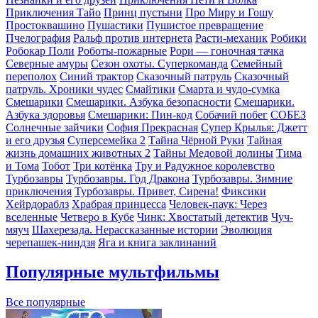
Приключения Тайо
Принц пустыни
Про Миру и Гошу
Простоквашино
Пушастики
Пушистое превращение
Пчелография
Ральф против интернета
Расти-механик
Робики
Робокар Поли
Роботы-пожарные
Рори — гоночная тачка
Северные амуры
Сезон охоты. Суперкоманда
Семейный
переполох
Синий трактор
Сказочный патруль
Сказочный
патруль. Хроники чудес
Смайтики
Смарта и чудо-сумка
Смешарики
Смешарики. Азбука безопасности
Смешарики.
Азбука здоровья
Смешарики: Пин-код
Собачий побег
СОБЕЗ
Солнечные зайчики
София Прекрасная
Супер Крылья: Джетт
и его друзья
Суперсемейка 2
Тайна Чёрной Руки
Тайная
жизнь домашних животных 2
Тайны Медовой долины
Тима
и Тома
Тобот
Три котёнка
Тру и Радужное королевство
Турбозавры
Турбозавры. Год Дракона
Турбозавры. Зимние
приключения
Турбозавры. Привет, Сирена!
Фиксики
Хейрдораблз
Храбрая принцесса
Человек-паук: Через
вселенные
Четверо в Кубе
Чинк: Хвостатый детектив
Чуч-
мяуч
Шахерезада. Нерассказанные истории
Эволюция
черепашек-ниндзя
Яга и книга заклинаний
Популярные мультфильмы
Все популярные