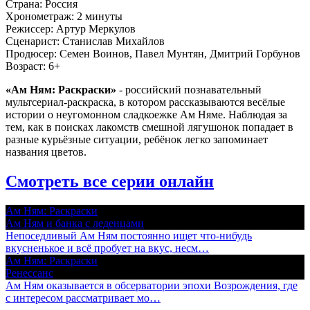
Страна:
Россия
Хронометраж:
2 минуты
Режиссер:
Артур Меркулов
Сценарист:
Станислав Михайлов
Продюсер:
Семен Воинов, Павел Мунтян, Дмитрий Горбунов
Возраст:
6+
«Ам Ням: Раскраски»
- российский познавательный
мультсериал-раскраска, в котором рассказываются весёлые
истории о неугомонном сладкоежке Ам Няме. Наблюдая за
тем, как в поисках лакомств смешной лягушонок попадает в
разные курьёзные ситуации, ребёнок легко запоминает
названия цветов.
Смотреть все серии онлайн
Ам Ням: Раскраски
Ам Ням и банка с леденцами
Непоседливый Ам Ням постоянно ищет что-нибудь
вкусненькое и всё пробует на вкус, несм…
Ам Ням: Раскраски
Ренессанс
Ам Ням оказывается в обсерватории эпохи Возрождения, где
с интересом рассматривает мо…