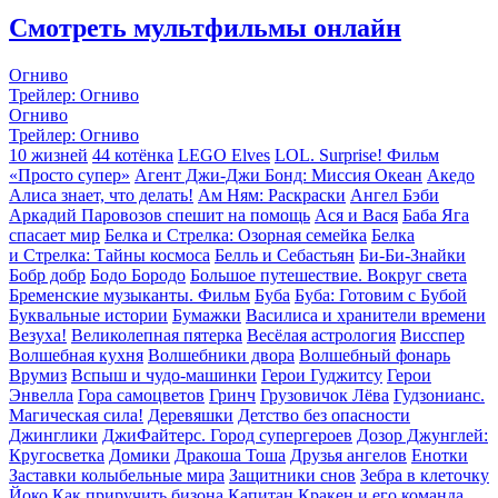
Смотреть мультфильмы онлайн
Огниво
Трейлер: Огниво
Огниво
Трейлер: Огниво
10 жизней
44 котёнка
LEGO Elves
LOL. Surprise! Фильм
«Просто супер»
Агент Джи-Джи Бонд: Миссия Океан
Акедо
Алиса знает, что делать!
Ам Ням: Раскраски
Ангел Бэби
Аркадий Паровозов спешит на помощь
Ася и Вася
Баба Яга
спасает мир
Белка и Стрелка: Озорная семейка
Белка
и Стрелка: Тайны космоса
Белль и Себастьян
Би-Би-Знайки
Бобр добр
Бодо Бородо
Большое путешествие. Вокруг света
Бременские музыканты. Фильм
Буба
Буба: Готовим с Бубой
Буквальные истории
Бумажки
Василиса и хранители времени
Везуха!
Великолепная пятерка
Весёлая астрология
Висспер
Волшебная кухня
Волшебники двора
Волшебный фонарь
Врумиз
Вспыш и чудо-машинки
Герои Гуджитсу
Герои
Энвелла
Гора cамоцветов
Гринч
Грузовичок Лёва
Гудзонианс.
Магическая сила!
Деревяшки
Детство без опасности
Джинглики
ДжиФайтерс. Город супергероев
Дозор Джунглей:
Кругосветка
Домики
Дракоша Тоша
Друзья ангелов
Енотки
Заставки колыбельные мира
Защитники снов
Зебра в клеточку
Йоко
Как приручить бизона
Капитан Кракен и его команда