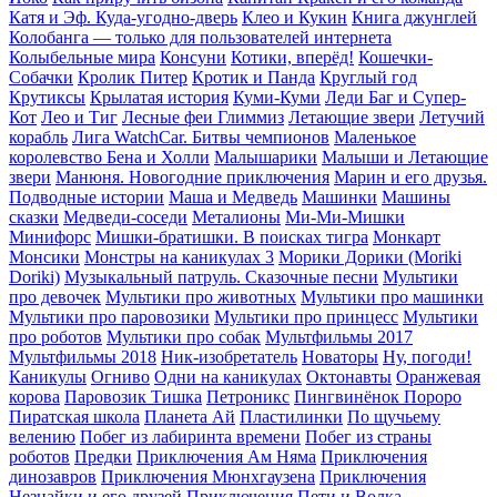
Катя и Эф. Куда-угодно-дверь
Клео и Кукин
Книга джунглей
Колобанга — только для пользователей интернета
Колыбельные мира
Консуни
Котики, вперёд!
Кошечки-
Собачки
Кролик Питер
Кротик и Панда
Круглый год
Крутиксы
Крылатая история
Куми-Куми
Леди Баг и Супер-
Кот
Лео и Тиг
Лесные феи Глиммиз
Летающие звери
Летучий
корабль
Лига WatchCar. Битвы чемпионов
Маленькое
королевство Бена и Холли
Малышарики
Малыши и Летающие
звери
Манюня. Новогодние приключения
Марин и его друзья.
Подводные истории
Маша и Медведь
Машинки
Машины
сказки
Медведи-соседи
Металионы
Ми-Ми-Мишки
Минифорс
Мишки-братишки. В поисках тигра
Монкарт
Монсики
Монстры на каникулах 3
Морики Дорики (Moriki
Doriki)
Музыкальный патруль. Сказочные песни
Мультики
про девочек
Мультики про животных
Мультики про машинки
Мультики про паровозики
Мультики про принцесс
Мультики
про роботов
Мультики про собак
Мультфильмы 2017
Мультфильмы 2018
Ник-изобретатель
Новаторы
Ну, погоди!
Каникулы
Огниво
Одни на каникулах
Октонавты
Оранжевая
корова
Паровозик Тишка
Петроникс
Пингвинёнок Пороро
Пиратская школа
Планета Aй
Пластилинки
По щучьему
велению
Побег из лабиринта времени
Побег из страны
роботов
Предки
Приключения Ам Няма
Приключения
динозавров
Приключения Мюнхгаузена
Приключения
Незнайки и его друзей
Приключения Пети и Волка