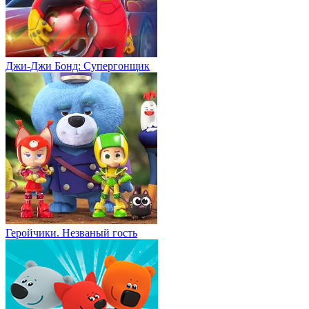
Джи-Джи Бонд: Супергонщик
Геройчики. Незваный гость