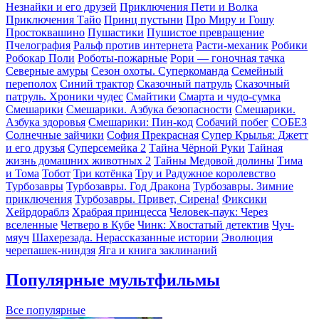
Незнайки и его друзей
Приключения Пети и Волка
Приключения Тайо
Принц пустыни
Про Миру и Гошу
Простоквашино
Пушастики
Пушистое превращение
Пчелография
Ральф против интернета
Расти-механик
Робики
Робокар Поли
Роботы-пожарные
Рори — гоночная тачка
Северные амуры
Сезон охоты. Суперкоманда
Семейный
переполох
Синий трактор
Сказочный патруль
Сказочный
патруль. Хроники чудес
Смайтики
Смарта и чудо-сумка
Смешарики
Смешарики. Азбука безопасности
Смешарики.
Азбука здоровья
Смешарики: Пин-код
Собачий побег
СОБЕЗ
Солнечные зайчики
София Прекрасная
Супер Крылья: Джетт
и его друзья
Суперсемейка 2
Тайна Чёрной Руки
Тайная
жизнь домашних животных 2
Тайны Медовой долины
Тима
и Тома
Тобот
Три котёнка
Тру и Радужное королевство
Турбозавры
Турбозавры. Год Дракона
Турбозавры. Зимние
приключения
Турбозавры. Привет, Сирена!
Фиксики
Хейрдораблз
Храбрая принцесса
Человек-паук: Через
вселенные
Четверо в Кубе
Чинк: Хвостатый детектив
Чуч-
мяуч
Шахерезада. Нерассказанные истории
Эволюция
черепашек-ниндзя
Яга и книга заклинаний
Популярные мультфильмы
Все популярные