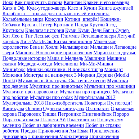
Йоко
Как приручить бизона
Капитан Кракен и его команда
Катя и Эф. Куда-угодно-дверь
Клео и Кукин
Книга джунглей
Колобанга — только для пользователей интернета
Колыбельные мира
Консуни
Котики, вперёд!
Кошечки-
Собачки
Кролик Питер
Кротик и Панда
Круглый год
Крутиксы
Крылатая история
Куми-Куми
Леди Баг и Супер-
Кот
Лео и Тиг
Лесные феи Глиммиз
Летающие звери
Летучий
корабль
Лига WatchCar. Битвы чемпионов
Маленькое
королевство Бена и Холли
Малышарики
Малыши и Летающие
звери
Манюня. Новогодние приключения
Марин и его друзья.
Подводные истории
Маша и Медведь
Машинки
Машины
сказки
Медведи-соседи
Металионы
Ми-Ми-Мишки
Минифорс
Мишки-братишки. В поисках тигра
Монкарт
Монсики
Монстры на каникулах 3
Морики Дорики (Moriki
Doriki)
Музыкальный патруль. Сказочные песни
Мультики
про девочек
Мультики про животных
Мультики про машинки
Мультики про паровозики
Мультики про принцесс
Мультики
про роботов
Мультики про собак
Мультфильмы 2017
Мультфильмы 2018
Ник-изобретатель
Новаторы
Ну, погоди!
Каникулы
Огниво
Одни на каникулах
Октонавты
Оранжевая
корова
Паровозик Тишка
Петроникс
Пингвинёнок Пороро
Пиратская школа
Планета Aй
Пластилинки
По щучьему
велению
Побег из лабиринта времени
Побег из страны
роботов
Предки
Приключения Ам Няма
Приключения
динозавров
Приключения Мюнхгаузена
Приключения