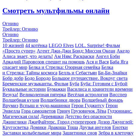
Смотреть мультфильмы онлайн
Огниво
Трейлер: Огниво
Огниво
Трейлер: Огниво
10 жизней
44 котёнка
LEGO Elves
LOL. Surprise! Фильм
«Просто супер»
Агент Джи-Джи Бонд: Миссия Океан
Акедо
Алиса знает, что делать!
Ам Ням: Раскраски
Ангел Бэби
Аркадий Паровозов спешит на помощь
Ася и Вася
Баба Яга
спасает мир
Белка и Стрелка: Озорная семейка
Белка
и Стрелка: Тайны космоса
Белль и Себастьян
Би-Би-Знайки
Бобр добр
Бодо Бородо
Большое путешествие. Вокруг света
Бременские музыканты. Фильм
Буба
Буба: Готовим с Бубой
Буквальные истории
Бумажки
Василиса и хранители времени
Везуха!
Великолепная пятерка
Весёлая астрология
Висспер
Волшебная кухня
Волшебники двора
Волшебный фонарь
Врумиз
Вспыш и чудо-машинки
Герои Гуджитсу
Герои
Энвелла
Гора cамоцветов
Гринч
Грузовичок Лёва
Гудзонианс.
Магическая сила!
Деревяшки
Детство без опасности
Джинглики
ДжиФайтерс. Город супергероев
Дозор Джунглей:
Кругосветка
Домики
Дракоша Тоша
Друзья ангелов
Енотки
Заставки колыбельные мира
Защитники снов
Зебра в клеточку