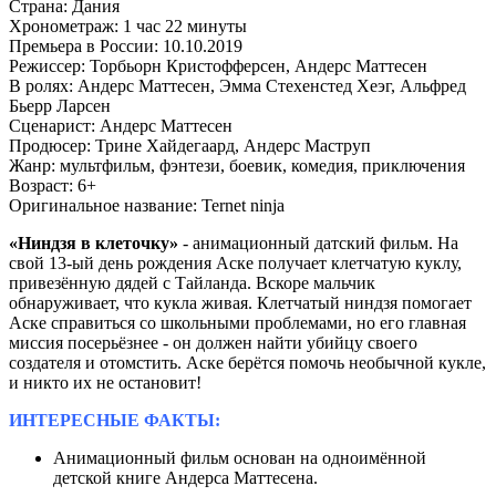
Страна:
Дания
Хронометраж:
1 час 22 минуты
Премьера в России:
10.10.2019
Режиссер:
Торбьорн Кристофферсен, Андерс Маттесен
В ролях:
Андерс Маттесен, Эмма Стехенстед Хеэг, Альфред
Бьерр Ларсен
Сценарист:
Андерс Маттесен
Продюсер:
Трине Хайдегаард, Андерс Маструп
Жанр:
мультфильм, фэнтези, боевик, комедия, приключения
Возраст:
6+
Оригинальное название:
Ternet ninja
«Ниндзя в клеточку»
- анимационный датский фильм. На
свой 13-ый день рождения Аске получает клетчатую куклу,
привезённую дядей с Тайланда. Вскоре мальчик
обнаруживает, что кукла живая. Клетчатый ниндзя помогает
Аске справиться со школьными проблемами, но его главная
миссия посерьёзнее - он должен найти убийцу своего
создателя и отомстить. Аске берётся помочь необычной кукле,
и никто их не остановит!
ИНТЕРЕСНЫЕ ФАКТЫ:
Анимационный фильм основан на одноимённой
детской книге Андерса Маттесена.