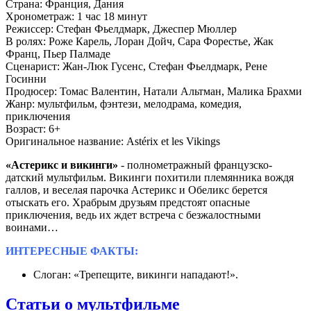
Страна:
Франция, Дания
Хронометраж:
1 час 18 минут
Режиссер:
Стефан Фьелдмарк, Джеспер Мюллер
В ролях:
Роже Карель, Лоран Дойч, Сара Форестье, Жак
Франц, Пьер Палмаде
Сценарист:
Жан-Люк Гусенс, Стефан Фьелдмарк, Рене
Госинни
Продюсер:
Томас Валентин, Натали Альтман, Малика Брахми
Жанр:
мультфильм, фэнтези, мелодрама, комедия,
приключения
Возраст:
6+
Оригинальное название:
Astérix et les Vikings
«Астерикс и викинги»
- полнометражный французско-
датский мультфильм. Викинги похитили племянника вождя
галлов, и веселая парочка Астерикс и Обеликс берется
отыскать его. Храбрым друзьям предстоят опасные
приключения, ведь их ждет встреча с
безжалостными
воинами…
ИНТЕРЕСНЫЕ ФАКТЫ:
Слоган: «Трепещите, викинги нападают!».
Статьи о мультфильме