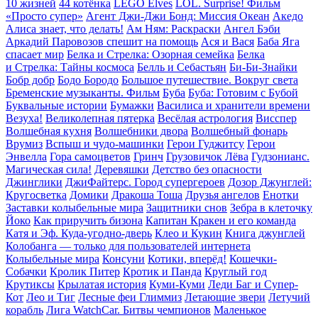
10 жизней
44 котёнка
LEGO Elves
LOL. Surprise! Фильм
«Просто супер»
Агент Джи-Джи Бонд: Миссия Океан
Акедо
Алиса знает, что делать!
Ам Ням: Раскраски
Ангел Бэби
Аркадий Паровозов спешит на помощь
Ася и Вася
Баба Яга
спасает мир
Белка и Стрелка: Озорная семейка
Белка
и Стрелка: Тайны космоса
Белль и Себастьян
Би-Би-Знайки
Бобр добр
Бодо Бородо
Большое путешествие. Вокруг света
Бременские музыканты. Фильм
Буба
Буба: Готовим с Бубой
Буквальные истории
Бумажки
Василиса и хранители времени
Везуха!
Великолепная пятерка
Весёлая астрология
Висспер
Волшебная кухня
Волшебники двора
Волшебный фонарь
Врумиз
Вспыш и чудо-машинки
Герои Гуджитсу
Герои
Энвелла
Гора cамоцветов
Гринч
Грузовичок Лёва
Гудзонианс.
Магическая сила!
Деревяшки
Детство без опасности
Джинглики
ДжиФайтерс. Город супергероев
Дозор Джунглей:
Кругосветка
Домики
Дракоша Тоша
Друзья ангелов
Енотки
Заставки колыбельные мира
Защитники снов
Зебра в клеточку
Йоко
Как приручить бизона
Капитан Кракен и его команда
Катя и Эф. Куда-угодно-дверь
Клео и Кукин
Книга джунглей
Колобанга — только для пользователей интернета
Колыбельные мира
Консуни
Котики, вперёд!
Кошечки-
Собачки
Кролик Питер
Кротик и Панда
Круглый год
Крутиксы
Крылатая история
Куми-Куми
Леди Баг и Супер-
Кот
Лео и Тиг
Лесные феи Глиммиз
Летающие звери
Летучий
корабль
Лига WatchCar. Битвы чемпионов
Маленькое