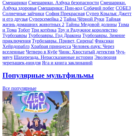
Смешарики
Смешарики. Азбука безопасности
Смешарики.
Азбука здоровья
Смешарики: Пин-код
Собачий побег
СОБЕЗ
Солнечные зайчики
София Прекрасная
Супер Крылья: Джетт
и его друзья
Суперсемейка 2
Тайна Чёрной Руки
Тайная
жизнь домашних животных 2
Тайны Медовой долины
Тима
и Тома
Тобот
Три котёнка
Тру и Радужное королевство
Турбозавры
Турбозавры. Год Дракона
Турбозавры. Зимние
приключения
Турбозавры. Привет, Сирена!
Фиксики
Хейрдораблз
Храбрая принцесса
Человек-паук: Через
вселенные
Четверо в Кубе
Чинк: Хвостатый детектив
Чуч-
мяуч
Шахерезада. Нерассказанные истории
Эволюция
черепашек-ниндзя
Яга и книга заклинаний
Популярные мультфильмы
Все популярные