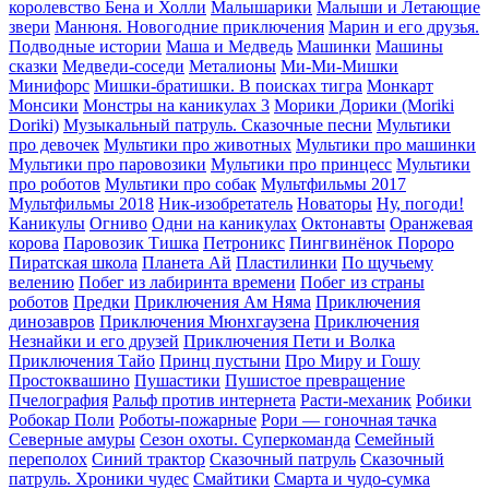
королевство Бена и Холли
Малышарики
Малыши и Летающие
звери
Манюня. Новогодние приключения
Марин и его друзья.
Подводные истории
Маша и Медведь
Машинки
Машины
сказки
Медведи-соседи
Металионы
Ми-Ми-Мишки
Минифорс
Мишки-братишки. В поисках тигра
Монкарт
Монсики
Монстры на каникулах 3
Морики Дорики (Moriki
Doriki)
Музыкальный патруль. Сказочные песни
Мультики
про девочек
Мультики про животных
Мультики про машинки
Мультики про паровозики
Мультики про принцесс
Мультики
про роботов
Мультики про собак
Мультфильмы 2017
Мультфильмы 2018
Ник-изобретатель
Новаторы
Ну, погоди!
Каникулы
Огниво
Одни на каникулах
Октонавты
Оранжевая
корова
Паровозик Тишка
Петроникс
Пингвинёнок Пороро
Пиратская школа
Планета Aй
Пластилинки
По щучьему
велению
Побег из лабиринта времени
Побег из страны
роботов
Предки
Приключения Ам Няма
Приключения
динозавров
Приключения Мюнхгаузена
Приключения
Незнайки и его друзей
Приключения Пети и Волка
Приключения Тайо
Принц пустыни
Про Миру и Гошу
Простоквашино
Пушастики
Пушистое превращение
Пчелография
Ральф против интернета
Расти-механик
Робики
Робокар Поли
Роботы-пожарные
Рори — гоночная тачка
Северные амуры
Сезон охоты. Суперкоманда
Семейный
переполох
Синий трактор
Сказочный патруль
Сказочный
патруль. Хроники чудес
Смайтики
Смарта и чудо-сумка