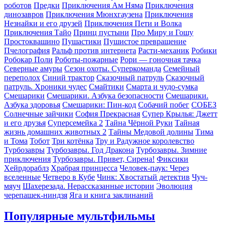
роботов
Предки
Приключения Ам Няма
Приключения
динозавров
Приключения Мюнхгаузена
Приключения
Незнайки и его друзей
Приключения Пети и Волка
Приключения Тайо
Принц пустыни
Про Миру и Гошу
Простоквашино
Пушастики
Пушистое превращение
Пчелография
Ральф против интернета
Расти-механик
Робики
Робокар Поли
Роботы-пожарные
Рори — гоночная тачка
Северные амуры
Сезон охоты. Суперкоманда
Семейный
переполох
Синий трактор
Сказочный патруль
Сказочный
патруль. Хроники чудес
Смайтики
Смарта и чудо-сумка
Смешарики
Смешарики. Азбука безопасности
Смешарики.
Азбука здоровья
Смешарики: Пин-код
Собачий побег
СОБЕЗ
Солнечные зайчики
София Прекрасная
Супер Крылья: Джетт
и его друзья
Суперсемейка 2
Тайна Чёрной Руки
Тайная
жизнь домашних животных 2
Тайны Медовой долины
Тима
и Тома
Тобот
Три котёнка
Тру и Радужное королевство
Турбозавры
Турбозавры. Год Дракона
Турбозавры. Зимние
приключения
Турбозавры. Привет, Сирена!
Фиксики
Хейрдораблз
Храбрая принцесса
Человек-паук: Через
вселенные
Четверо в Кубе
Чинк: Хвостатый детектив
Чуч-
мяуч
Шахерезада. Нерассказанные истории
Эволюция
черепашек-ниндзя
Яга и книга заклинаний
Популярные мультфильмы