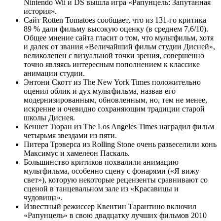
Nintendo Wii и DS вышла игра «Рапунцель: Запутанная
история».
Сайт Rotten Tomatoes сообщает, что из 131-го критика
89 % дали фильму высокую оценку (в среднем 7,6/10).
Общее мнение сайта гласит о том, что мультфильм, хотя
и далек от звания «Величайший фильм студии Дисней»,
великолепен с визуальной точки зрения, совершенно
точно являясь интересным пополнением к классике
анимации студии.
Энтони Скотт из The New York Times положительно
оценил облик и дух мультфильма, назвав его
модернизированным, обновленным, но, тем не менее,
искренне и очевидно сохраняющим традиции старой
школы Диснея.
Кеннет Тюран из The Los Angeles Times наградил фильм
четырьмя звездами из пяти.
Питера Трэверса из Rolling Stone очень развеселили конь
Максимус и хамелеон Паскаль.
Большинство критиков похвалили анимацию
мультфильма, особенно сцену с фонарями («Я вижу
свет»), которую некоторые рецензенты сравнивают со
сценой в танцевальном зале из «Красавицы и
чудовища».
Известный режиссер Квентин Тарантино включил
«Рапунцель» в свою двадцатку лучших фильмов 2010