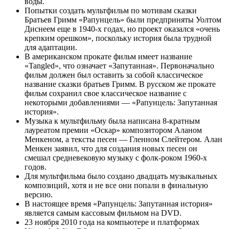
воды.
Попытки создать мультфильм по мотивам сказки
Братьев Гримм «Рапунцель» были предприняты Уолтом
Диснеем еще в 1940-х годах, но проект оказался «очень
крепким орешком», поскольку история была трудной
для адаптации.
В американском прокате фильм имеет название
«Tangled», что означает «Запутанная». Первоначально
фильм должен был оставить за собой классическое
название сказки братьев Гримм. В русском же прокате
фильм сохранил свое классическое название с
некоторыми добавлениями — «Рапунцель: Запутанная
история».
Музыка к мультфильму была написана 8-кратным
лауреатом премии «Оскар» композитором Аланом
Менкеном, а тексты песен — Гленном Слейтером. Алан
Менкен заявил, что для создания новых песен он
смешал средневековую музыку с фолк-роком 1960-х
годов.
Для мультфильма было создано двадцать музыкальных
композиций, хотя и не все они попали в финальную
версию.
В настоящее время «Рапунцель: Запутанная история»
является самым кассовым фильмом на DVD.
23 ноября 2010 года на компьютере и платформах