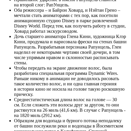
на второй слог: РапУнцель.
Оба режиссера – и Байрон Ховард, и Нэйтан Грено –
мечтали стать аниматорами с тех пор, как посетили
анимационную студию Disney в парке развлечений
Disney World. Перед тем, как получить работу в студии,
Ховард работал экскурсоводом.
Дочь старшего аниматора Глена Кини, художница Клэр
Кини, продумала и нарисовала фрески на стенах башни
Рапунцель. Разрабатывая персонажа Рапунцель, Глен
наделил ее некоторыми чертами своей дочери, в том
числе упрямым нравом и склонностью расписывать
стены.
Чтобы передать на экране движение волос, была
разработана специальная программа Dynamic Wires.
Раньше никому в анимации не доводилось рисовать
такое количество волос, и ни одна главная героиня
в истории кино не носила на голове такую роскошную
прическу.
Среднестатистическая длина волос на голове — 30
см. Если сложить эти волосы друг за другом, то они
растянутся на 26 миль (41,6 км). В случае с Рапунцель -
на 1820 миль (2912 км).
Образцом для водопада и бурного потока неподалеку
от башни послужили реки и водопады в Йосемитском