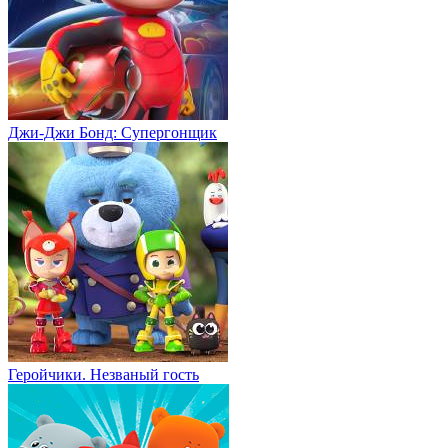
Джи-Джи Бонд: Супергонщик
Геройчики. Незваный гость