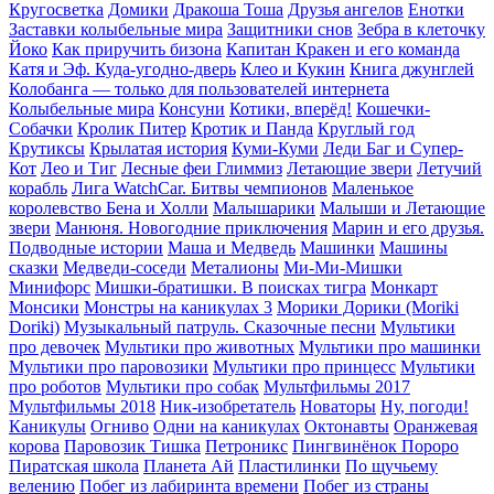
Кругосветка
Домики
Дракоша Тоша
Друзья ангелов
Енотки
Заставки колыбельные мира
Защитники снов
Зебра в клеточку
Йоко
Как приручить бизона
Капитан Кракен и его команда
Катя и Эф. Куда-угодно-дверь
Клео и Кукин
Книга джунглей
Колобанга — только для пользователей интернета
Колыбельные мира
Консуни
Котики, вперёд!
Кошечки-
Собачки
Кролик Питер
Кротик и Панда
Круглый год
Крутиксы
Крылатая история
Куми-Куми
Леди Баг и Супер-
Кот
Лео и Тиг
Лесные феи Глиммиз
Летающие звери
Летучий
корабль
Лига WatchCar. Битвы чемпионов
Маленькое
королевство Бена и Холли
Малышарики
Малыши и Летающие
звери
Манюня. Новогодние приключения
Марин и его друзья.
Подводные истории
Маша и Медведь
Машинки
Машины
сказки
Медведи-соседи
Металионы
Ми-Ми-Мишки
Минифорс
Мишки-братишки. В поисках тигра
Монкарт
Монсики
Монстры на каникулах 3
Морики Дорики (Moriki
Doriki)
Музыкальный патруль. Сказочные песни
Мультики
про девочек
Мультики про животных
Мультики про машинки
Мультики про паровозики
Мультики про принцесс
Мультики
про роботов
Мультики про собак
Мультфильмы 2017
Мультфильмы 2018
Ник-изобретатель
Новаторы
Ну, погоди!
Каникулы
Огниво
Одни на каникулах
Октонавты
Оранжевая
корова
Паровозик Тишка
Петроникс
Пингвинёнок Пороро
Пиратская школа
Планета Aй
Пластилинки
По щучьему
велению
Побег из лабиринта времени
Побег из страны