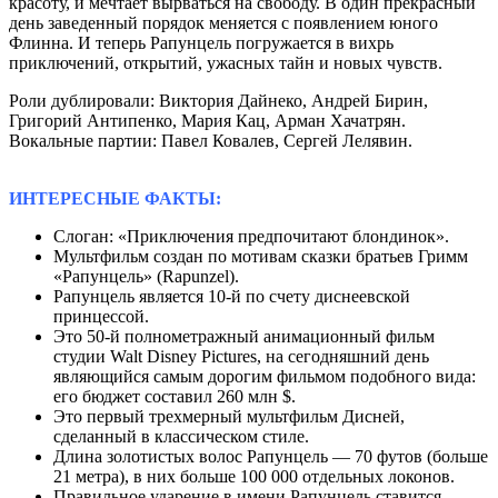
красоту, и мечтает вырваться на свободу. В один прекрасный
день заведенный порядок меняется с появлением юного
Флинна. И теперь Рапунцель погружается в вихрь
приключений, открытий, ужасных тайн и новых чувств.
Роли дублировали: Виктория Дайнеко, Андрей Бирин,
Григорий Антипенко, Мария Кац, Арман Хачатрян.
Вокальные партии: Павел Ковалев, Сергей Лелявин.
ИНТЕРЕСНЫЕ ФАКТЫ:
Слоган: «Приключения предпочитают блондинок».
Мультфильм создан по мотивам сказки братьев Гримм
«Рапунцель» (Rapunzel).
Рапунцель является 10-й по счету диснеевской
принцессой.
Это 50-й полнометражный анимационный фильм
студии Walt Disney Pictures, на сегодняшний день
являющийся самым дорогим фильмом подобного вида:
его бюджет составил 260 млн $.
Это первый трехмерный мультфильм Дисней,
сделанный в классическом стиле.
Длина золотистых волос Рапунцель — 70 футов (больше
21 метра), в них больше 100 000 отдельных локонов.
Правильное ударение в имени Рапунцель ставится