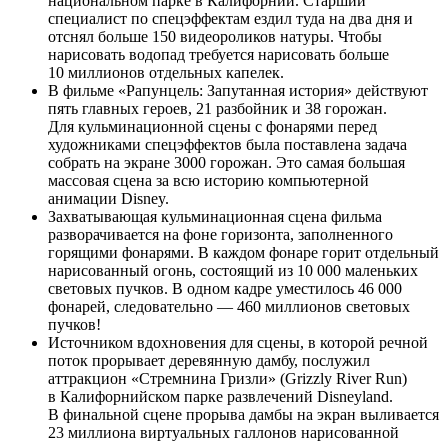
национальном парке в Калифорнии. Старший
специалист по спецэффектам ездил туда на два дня и
отснял больше 150 видеороликов натуры. Чтобы
нарисовать водопад требуется нарисовать больше
10 миллионов отдельных капелек.
В фильме «Рапунцель: Запутанная история» действуют
пять главных героев, 21 разбойник и 38 горожан.
Для кульминационной сцены с фонарями перед
художниками спецэффектов была поставлена задача
собрать на экране 3000 горожан. Это самая большая
массовая сцена за всю историю компьютерной
анимации Disney.
Захватывающая кульминационная сцена фильма
разворачивается на фоне горизонта, заполненного
горящими фонарями. В каждом фонаре горит отдельный
нарисованный огонь, состоящий из 10 000 маленьких
световых пучков. В одном кадре уместилось 46 000
фонарей, следовательно — 460 миллионов световых
пучков!
Источником вдохновения для сцены, в которой речной
поток прорывает деревянную дамбу, послужил
аттракцион «Стремнина Гризли» (Grizzly River Run)
в Калифорнийском парке развлечений Disneyland.
В финальной сцене прорыва дамбы на экран выливается
23 миллиона виртуальных галлонов нарисованной