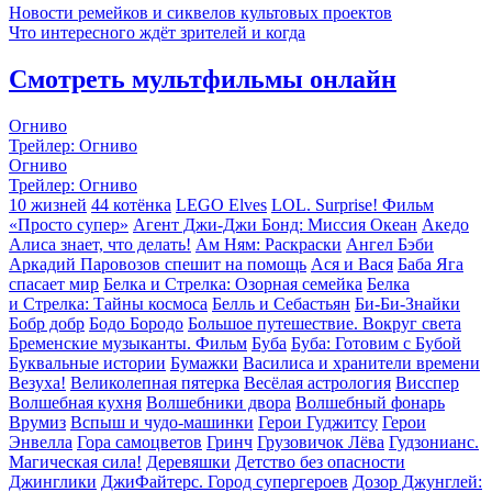
Новости ремейков и сиквелов культовых проектов
Что интересного ждёт зрителей и когда
Смотреть мультфильмы онлайн
Огниво
Трейлер: Огниво
Огниво
Трейлер: Огниво
10 жизней
44 котёнка
LEGO Elves
LOL. Surprise! Фильм
«Просто супер»
Агент Джи-Джи Бонд: Миссия Океан
Акедо
Алиса знает, что делать!
Ам Ням: Раскраски
Ангел Бэби
Аркадий Паровозов спешит на помощь
Ася и Вася
Баба Яга
спасает мир
Белка и Стрелка: Озорная семейка
Белка
и Стрелка: Тайны космоса
Белль и Себастьян
Би-Би-Знайки
Бобр добр
Бодо Бородо
Большое путешествие. Вокруг света
Бременские музыканты. Фильм
Буба
Буба: Готовим с Бубой
Буквальные истории
Бумажки
Василиса и хранители времени
Везуха!
Великолепная пятерка
Весёлая астрология
Висспер
Волшебная кухня
Волшебники двора
Волшебный фонарь
Врумиз
Вспыш и чудо-машинки
Герои Гуджитсу
Герои
Энвелла
Гора cамоцветов
Гринч
Грузовичок Лёва
Гудзонианс.
Магическая сила!
Деревяшки
Детство без опасности
Джинглики
ДжиФайтерс. Город супергероев
Дозор Джунглей: