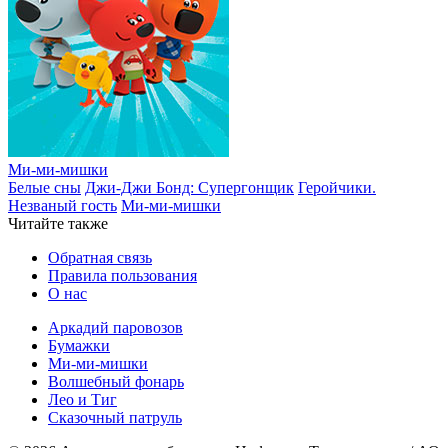
Ми-ми-мишки
Белые сны
Джи-Джи Бонд: Супергонщик
Геройчики.
Незваный гость
Ми-ми-мишки
Читайте также
Обратная связь
Правила пользования
О нас
Аркадий паровозов
Бумажки
Ми-ми-мишки
Волшебный фонарь
Лео и Тиг
Сказочный патруль