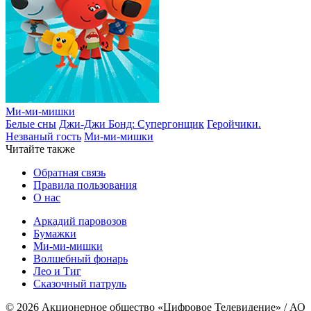
Ми-ми-мишки
Белые сны
Джи-Джи Бонд: Супергонщик
Геройчики.
Незваный гость
Ми-ми-мишки
Читайте также
Обратная связь
Правила пользования
О нас
Аркадий паровозов
Бумажки
Ми-ми-мишки
Волшебный фонарь
Лео и Тиг
Сказочный патруль
© 2026 Акционерное общество «Цифровое Телевидение» / АО