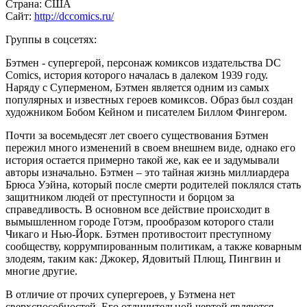
Страна:
США
Сайт:
http://dccomics.ru/
Группы в соцсетях:
Бэтмен - супергерой, персонаж комиксов издательства DC
Comics, история которого началась в далеком 1939 году.
Наряду с Суперменом, Бэтмен является одним из самых
популярных и известных героев комиксов. Образ был создан
художником Бобом Кейном и писателем Биллом Фингером.
Почти за восемьдесят лет своего существования Бэтмен
пережил много изменений в своем внешнем виде, однако его
история остается примерно такой же, как ее и задумывали
авторы изначально. Бэтмен – это тайная жизнь миллиардера
Брюса Уэйна, который после смерти родителей поклялся стать
защитником людей от преступности и борцом за
справедливость. В основном все действие происходит в
вымышленном городе Готэм, прообразом которого стали
Чикаго и Нью-Йорк. Бэтмен противостоит преступному
сообществу, коррумпированным политикам, а также коварным
злодеям, таким как: Джокер, Ядовитый Плющ, Пингвин и
многие другие.
В отличие от прочих супергероев, у Бэтмена нет
сверхспособностей. Его отличительной чертой являются