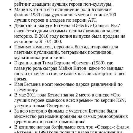
рейтинг двадцати лучших героев поп-культуры.
Майкл Китон и его исполнение роли Бэтмена в
фильме 1989 года удостоились места в списке 100
лучших героев и злодеев по версии AFI.
Дебютный выпуск Бэтмена «Detective Comics» №27
считается одним из самых ценных комиксов за всю
историю. В 2010 году копия выпуска была продана на
аукционе за $1 075 000.
Помимо комиксов, персонаж был адаптирован для
газетных публикаций, театральных постановок,
мультипликации и кино.
Экранизация Тима Бертона «Бэтмен» (1989), где
главную роль сыграл Майкл Китон, какое-то занимал
пятую строчку в списке самых кассовых картин за все
время.
Имя Бэтмена носят несколько парков развлечений по
всему миру.
В мае 2011 года Бэтмен занял 2 место в списке «Сто
лучших героев комиксов всех времен» по версии IGN,
уступив только Супермену.
За всю историю фильмы с участием Бэтмена были
множество раз номинированы на самых разнообразных
церемониях в разных номинациях.
В копилке наград бэтфильмов есть три «Оскара»: фильм
«Бэтмен» в 1990 году получил награду в номинации