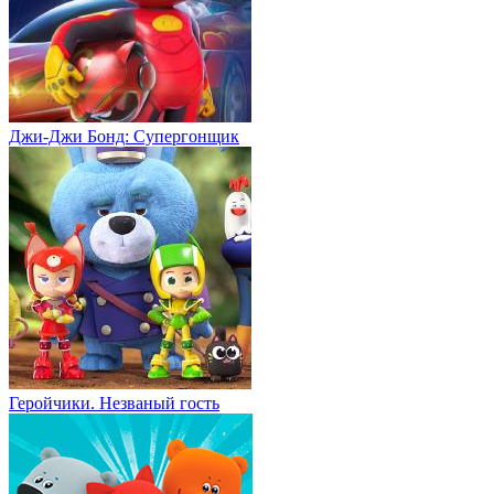
Джи-Джи Бонд: Супергонщик
Геройчики. Незваный гость