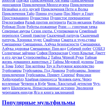
роботов
Предки
Приключения Ам Няма
Приключения
динозавров
Приключения Мюнхгаузена
Приключения
Незнайки и его друзей
Приключения Пети и Волка
Приключения Тайо
Принц пустыни
Про Миру и Гошу
Простоквашино
Пушастики
Пушистое превращение
Пчелография
Ральф против интернета
Расти-механик
Робики
Робокар Поли
Роботы-пожарные
Рори — гоночная тачка
Северные амуры
Сезон охоты. Суперкоманда
Семейный
переполох
Синий трактор
Сказочный патруль
Сказочный
патруль. Хроники чудес
Смайтики
Смарта и чудо-сумка
Смешарики
Смешарики. Азбука безопасности
Смешарики.
Азбука здоровья
Смешарики: Пин-код
Собачий побег
СОБЕЗ
Солнечные зайчики
София Прекрасная
Супер Крылья: Джетт
и его друзья
Суперсемейка 2
Тайна Чёрной Руки
Тайная
жизнь домашних животных 2
Тайны Медовой долины
Тима
и Тома
Тобот
Три котёнка
Тру и Радужное королевство
Турбозавры
Турбозавры. Год Дракона
Турбозавры. Зимние
приключения
Турбозавры. Привет, Сирена!
Фиксики
Хейрдораблз
Храбрая принцесса
Человек-паук: Через
вселенные
Четверо в Кубе
Чинк: Хвостатый детектив
Чуч-
мяуч
Шахерезада. Нерассказанные истории
Эволюция
черепашек-ниндзя
Яга и книга заклинаний
Популярные мультфильмы