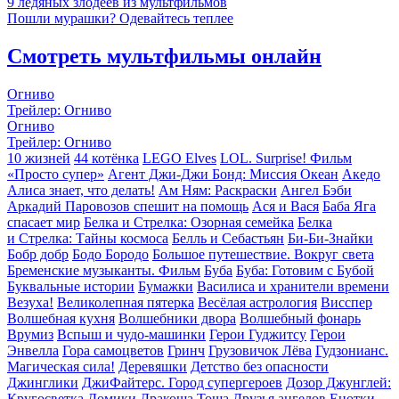
9 ледяных злодеев из мультфильмов
Пошли мурашки? Одевайтесь теплее
Смотреть мультфильмы онлайн
Огниво
Трейлер: Огниво
Огниво
Трейлер: Огниво
10 жизней
44 котёнка
LEGO Elves
LOL. Surprise! Фильм
«Просто супер»
Агент Джи-Джи Бонд: Миссия Океан
Акедо
Алиса знает, что делать!
Ам Ням: Раскраски
Ангел Бэби
Аркадий Паровозов спешит на помощь
Ася и Вася
Баба Яга
спасает мир
Белка и Стрелка: Озорная семейка
Белка
и Стрелка: Тайны космоса
Белль и Себастьян
Би-Би-Знайки
Бобр добр
Бодо Бородо
Большое путешествие. Вокруг света
Бременские музыканты. Фильм
Буба
Буба: Готовим с Бубой
Буквальные истории
Бумажки
Василиса и хранители времени
Везуха!
Великолепная пятерка
Весёлая астрология
Висспер
Волшебная кухня
Волшебники двора
Волшебный фонарь
Врумиз
Вспыш и чудо-машинки
Герои Гуджитсу
Герои
Энвелла
Гора cамоцветов
Гринч
Грузовичок Лёва
Гудзонианс.
Магическая сила!
Деревяшки
Детство без опасности
Джинглики
ДжиФайтерс. Город супергероев
Дозор Джунглей:
Кругосветка
Домики
Дракоша Тоша
Друзья ангелов
Енотки