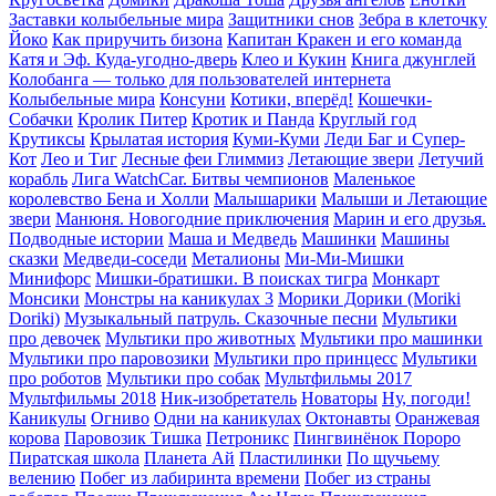
Заставки колыбельные мира
Защитники снов
Зебра в клеточку
Йоко
Как приручить бизона
Капитан Кракен и его команда
Катя и Эф. Куда-угодно-дверь
Клео и Кукин
Книга джунглей
Колобанга — только для пользователей интернета
Колыбельные мира
Консуни
Котики, вперёд!
Кошечки-
Собачки
Кролик Питер
Кротик и Панда
Круглый год
Крутиксы
Крылатая история
Куми-Куми
Леди Баг и Супер-
Кот
Лео и Тиг
Лесные феи Глиммиз
Летающие звери
Летучий
корабль
Лига WatchCar. Битвы чемпионов
Маленькое
королевство Бена и Холли
Малышарики
Малыши и Летающие
звери
Манюня. Новогодние приключения
Марин и его друзья.
Подводные истории
Маша и Медведь
Машинки
Машины
сказки
Медведи-соседи
Металионы
Ми-Ми-Мишки
Минифорс
Мишки-братишки. В поисках тигра
Монкарт
Монсики
Монстры на каникулах 3
Морики Дорики (Moriki
Doriki)
Музыкальный патруль. Сказочные песни
Мультики
про девочек
Мультики про животных
Мультики про машинки
Мультики про паровозики
Мультики про принцесс
Мультики
про роботов
Мультики про собак
Мультфильмы 2017
Мультфильмы 2018
Ник-изобретатель
Новаторы
Ну, погоди!
Каникулы
Огниво
Одни на каникулах
Октонавты
Оранжевая
корова
Паровозик Тишка
Петроникс
Пингвинёнок Пороро
Пиратская школа
Планета Aй
Пластилинки
По щучьему
велению
Побег из лабиринта времени
Побег из страны