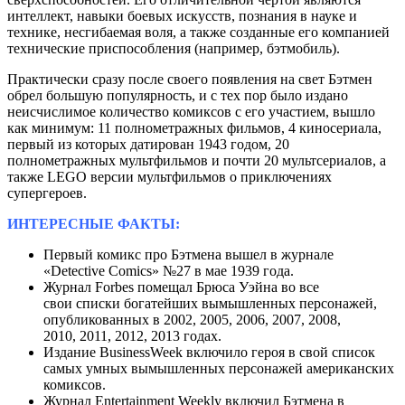
интеллект, навыки боевых искусств, познания в науке и
технике, несгибаемая воля, а также созданные его компанией
технические приспособления (например, бэтмобиль).
Практически сразу после своего появления на свет Бэтмен
обрел большую популярность, и с тех пор было издано
неисчислимое количество комиксов с его участием, вышло
как минимум: 11 полнометражных фильмов, 4 киносериала,
первый из которых датирован 1943 годом, 20
полнометражных мультфильмов и почти 20 мультсериалов, а
также LEGO версии мультфильмов о приключениях
супергероев.
ИНТЕРЕСНЫЕ ФАКТЫ:
Первый комикс про Бэтмена вышел в журнале
«Detective Comics» №27 в мае 1939 года.
Журнал Forbes помещал Брюса Уэйна во все
свои списки богатейших вымышленных персонажей,
опубликованных в 2002, 2005, 2006, 2007, 2008,
2010, 2011, 2012, 2013 годах.
Издание BusinessWeek включило героя в свой список
самых умных вымышленных персонажей американских
комиксов.
Журнал Entertainment Weekly включил Бэтмена в