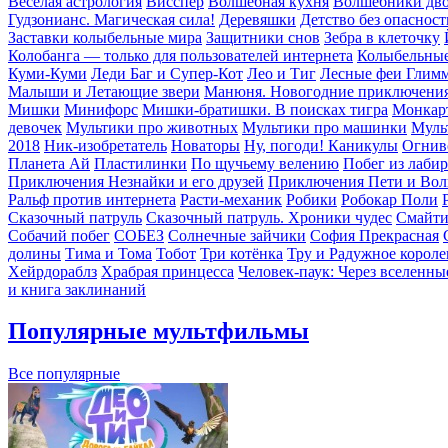
Весёлая астрология
Висспер
Волшебная кухня
Волшебники дв
Гудзонианс. Магическая сила!
Деревяшки
Детство без опасност
Заставки колыбельные мира
Защитники снов
Зебра в клеточку
Колобанга — только для пользователей интернета
Колыбельные
Куми-Куми
Леди Баг и Супер-Кот
Лео и Тиг
Лесные феи Глим
Малыши и Летающие звери
Манюня. Новогодние приключени
Мишки
Минифорс
Мишки-братишки. В поисках тигра
Монкар
девочек
Мультики про животных
Мультики про машинки
Муль
2018
Ник-изобретатель
Новаторы
Ну, погоди! Каникулы
Огнив
Планета Aй
Пластилинки
По щучьему велению
Побег из лаби
Приключения Незнайки и его друзей
Приключения Пети и Вол
Ральф против интернета
Расти-механик
Робики
Робокар Поли
Сказочный патруль
Сказочный патруль. Хроники чудес
Смайт
Собачий побег
СОБЕЗ
Солнечные зайчики
София Прекрасная
долины
Тима и Тома
Тобот
Три котёнка
Тру и Радужное короле
Хейрдораблз
Храбрая принцесса
Человек-паук: Через вселенны
и книга заклинаний
Популярные мультфильмы
Все популярные