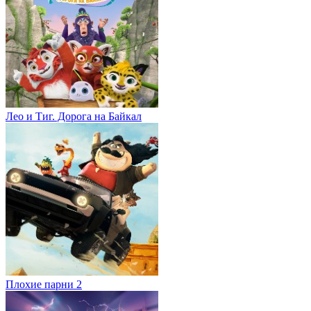
Лео и Тиг. Дорога на Байкал
Плохие парни 2