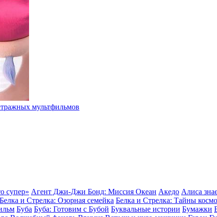
метражных мультфильмов
о супер»
Агент Джи-Джи Бонд: Миссия Океан
Акедо
Алиса знае
Белка и Стрелка: Озорная семейка
Белка и Стрелка: Тайны косм
ильм
Буба
Буба: Готовим с Бубой
Буквальные истории
Бумажки