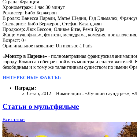
Страна:
Франция
Хронометраж:
1 час 30 минут
Режиссер:
Бибо Бержерон
В ролях:
Ванесса Паради, Матьё Шедид, Гад Эльмалех, Франсу
Сценарист:
Бибо Бержерон, Стефан Казанджян
Продюсер:
Люк Бессон, Оливье Бизе, Реми Бура
Жанр:
мультфильм, фэнтези, мелодрама, комедия, приключения
Возраст:
0+
Оригинальное название:
Un monstre à Paris
«Монстр в Париже»
- полнометражная французская анимацион
городу. Комиссар обещает поймать монстра и спасти жителей. 
безобидным и к тому же талантливым существом по имени Фран
ИНТЕРЕСНЫЕ ФАКТЫ:
Награды:
Сезар, 2012 – Номинации - «Лучший саундтрек», 
Статьи о мультфильме
Все статьи