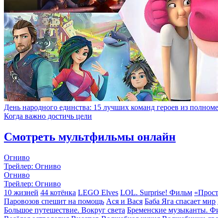
День народного единства: 15 лучших команд героев из полно
Когда важно достичь цели
Смотреть мультфильмы онлайн
Огниво
Трейлер: Огниво
Огниво
Трейлер: Огниво
10 жизней
44 котёнка
LEGO Elves
LOL. Surprise! Фильм
«Прост
Паровозов спешит на помощь
Ася и Вася
Баба Яга спасает мир
Большое путешествие. Вокруг света
Бременские музыканты. Ф