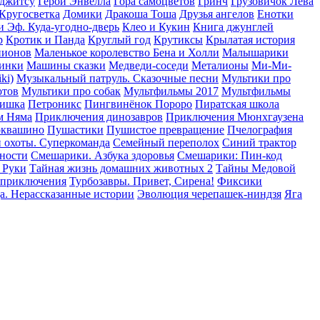
уджитсу
Герои Энвелла
Гора cамоцветов
Гринч
Грузовичок Лёва
Кругосветка
Домики
Дракоша Тоша
Друзья ангелов
Енотки
и Эф. Куда-угодно-дверь
Клео и Кукин
Книга джунглей
р
Кротик и Панда
Круглый год
Крутиксы
Крылатая история
пионов
Маленькое королевство Бена и Холли
Малышарики
инки
Машины сказки
Медведи-соседи
Металионы
Ми-Ми-
ki)
Музыкальный патруль. Сказочные песни
Мультики про
отов
Мультики про собак
Мультфильмы 2017
Мультфильмы
Тишка
Петроникс
Пингвинёнок Пороро
Пиратская школа
м Няма
Приключения динозавров
Приключения Мюнхгаузена
оквашино
Пушастики
Пушистое превращение
Пчелография
 охоты. Суперкоманда
Семейный переполох
Синий трактор
сности
Смешарики. Азбука здоровья
Смешарики: Пин-код
 Руки
Тайная жизнь домашних животных 2
Тайны Медовой
 приключения
Турбозавры. Привет, Сирена!
Фиксики
а. Нерассказанные истории
Эволюция черепашек-ниндзя
Яга