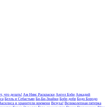
т, что делать!
Ам Ням: Раскраски
Ангел Бэби
Аркадий
оса
Белль и Себастьян
Би-Би-Знайки
Бобр добр
Бодо Бородо
Василиса и хранители времени
Везуха!
Великолепная пятерка