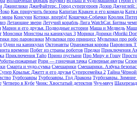
ора
Волшебный фонарь
Врумиз
Вспыш и чудо-машинки
Герои Г
и
Джинглики
ДжиФайтерс. Город супергероев
Дозор Джунглей: 
Йоко
Как приручить бизона
Капитан Кракен и его команда
Катя 
 мира
Консуни
Котики, вперёд!
Кошечки-Собачки
Кролик Пите
миз
Летающие звери
Летучий корабль
Лига WatchCar. Битвы чем
я
Марин и его друзья. Подводные истории
Маша и Медведь
Маш
т
Монсики
Монстры на каникулах 3
Морики Дорики (Moriki Dori
тики про паровозики
Мультики про принцесс
Мультики про роб
о
Одни на каникулах
Октонавты
Оранжевая корова
Паровозик 
ринта времени
Побег из страны роботов
Предки
Приключения А
ка
Приключения Тайо
Принц пустыни
Про Миру и Гошу
Прост
Роботы-пожарные
Рори — гоночная тачка
Северные амуры
Сезон
ики
Смарта и чудо-сумка
Смешарики
Смешарики. Азбука безопа
Супер Крылья: Джетт и его друзья
Суперсемейка 2
Тайна Чёрной
вство
Турбозавры
Турбозавры. Год Дракона
Турбозавры. Зимние
е
Четверо в Кубе
Чинк: Хвостатый детектив
Чуч-мяуч
Шахерезад