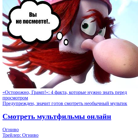
«Осторожно, Грамп!»: 4 факта, которые нужно знать перед
просмотром
Предупрежден, значит готов смотреть необычный мультик
Смотреть мультфильмы онлайн
Огниво
Трейлер: Огниво