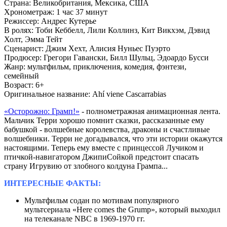
Страна:
Великобритания, Мексика, США
Хронометраж:
1 час 37 минут
Режиссер:
Андрес Кутерье
В ролях:
Тоби Кеббелл, Лили Коллинз, Кит Викхэм, Дэвид
Холт, Эмма Тейт
Сценарист:
Джим Хехт, Алисия Нуньес Пуэрто
Продюсер:
Грегори Гавански, Билл Шульц, Эдоардо Бусси
Жанр:
мультфильм, приключения, комедия, фэнтези,
семейный
Возраст:
6+
Оригинальное название:
Ahí viene Cascarrabias
«Осторожно: Грамп!»
- полнометражная анимационная лента.
Мальчик Терри хорошо помнит сказки, рассказанные ему
бабушкой - волшебные
королевства, драконы и счастливые
волшебники.
Терри
не догадывался, что эти истории окажутся
настоящими. Теперь ему вместе с принцессой Лучиком и
птичкой-навигатором ДжипиСойкой предстоит спасать
страну Игрувию от злобного колдуна Грампа...
ИНТЕРЕСНЫЕ ФАКТЫ:
Мультфильм содан по мотивам популярного
мультсериала «Here comes the Grump», который выходил
на телеканале NBC в 1969-1970 гг.