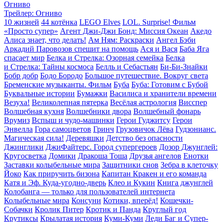
Огниво
Трейлер: Огниво
10 жизней
44 котёнка
LEGO Elves
LOL. Surprise! Фильм
«Просто супер»
Агент Джи-Джи Бонд: Миссия Океан
Акедо
Алиса знает, что делать!
Ам Ням: Раскраски
Ангел Бэби
Аркадий Паровозов спешит на помощь
Ася и Вася
Баба Яга
спасает мир
Белка и Стрелка: Озорная семейка
Белка
и Стрелка: Тайны космоса
Белль и Себастьян
Би-Би-Знайки
Бобр добр
Бодо Бородо
Большое путешествие. Вокруг света
Бременские музыканты. Фильм
Буба
Буба: Готовим с Бубой
Буквальные истории
Бумажки
Василиса и хранители времени
Везуха!
Великолепная пятерка
Весёлая астрология
Висспер
Волшебная кухня
Волшебники двора
Волшебный фонарь
Врумиз
Вспыш и чудо-машинки
Герои Гуджитсу
Герои
Энвелла
Гора cамоцветов
Гринч
Грузовичок Лёва
Гудзонианс.
Магическая сила!
Деревяшки
Детство без опасности
Джинглики
ДжиФайтерс. Город супергероев
Дозор Джунглей:
Кругосветка
Домики
Дракоша Тоша
Друзья ангелов
Енотки
Заставки колыбельные мира
Защитники снов
Зебра в клеточку
Йоко
Как приручить бизона
Капитан Кракен и его команда
Катя и Эф. Куда-угодно-дверь
Клео и Кукин
Книга джунглей
Колобанга — только для пользователей интернета
Колыбельные мира
Консуни
Котики, вперёд!
Кошечки-
Собачки
Кролик Питер
Кротик и Панда
Круглый год
Крутиксы
Крылатая история
Куми-Куми
Леди Баг и Супер-