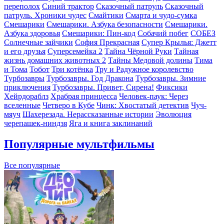
переполох
Синий трактор
Сказочный патруль
Сказочный
патруль. Хроники чудес
Смайтики
Смарта и чудо-сумка
Смешарики
Смешарики. Азбука безопасности
Смешарики.
Азбука здоровья
Смешарики: Пин-код
Собачий побег
СОБЕЗ
Солнечные зайчики
София Прекрасная
Супер Крылья: Джетт
и его друзья
Суперсемейка 2
Тайна Чёрной Руки
Тайная
жизнь домашних животных 2
Тайны Медовой долины
Тима
и Тома
Тобот
Три котёнка
Тру и Радужное королевство
Турбозавры
Турбозавры. Год Дракона
Турбозавры. Зимние
приключения
Турбозавры. Привет, Сирена!
Фиксики
Хейрдораблз
Храбрая принцесса
Человек-паук: Через
вселенные
Четверо в Кубе
Чинк: Хвостатый детектив
Чуч-
мяуч
Шахерезада. Нерассказанные истории
Эволюция
черепашек-ниндзя
Яга и книга заклинаний
Популярные мультфильмы
Все популярные