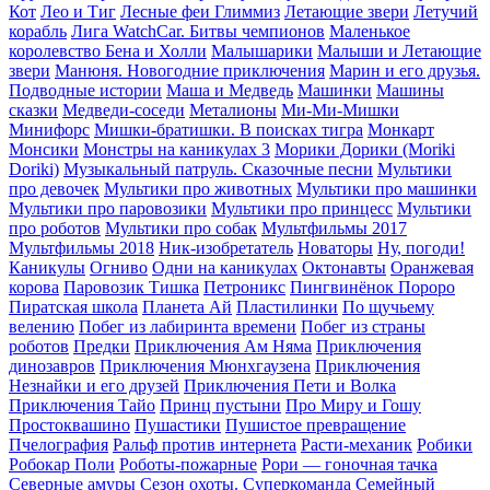
Кот
Лео и Тиг
Лесные феи Глиммиз
Летающие звери
Летучий
корабль
Лига WatchCar. Битвы чемпионов
Маленькое
королевство Бена и Холли
Малышарики
Малыши и Летающие
звери
Манюня. Новогодние приключения
Марин и его друзья.
Подводные истории
Маша и Медведь
Машинки
Машины
сказки
Медведи-соседи
Металионы
Ми-Ми-Мишки
Минифорс
Мишки-братишки. В поисках тигра
Монкарт
Монсики
Монстры на каникулах 3
Морики Дорики (Moriki
Doriki)
Музыкальный патруль. Сказочные песни
Мультики
про девочек
Мультики про животных
Мультики про машинки
Мультики про паровозики
Мультики про принцесс
Мультики
про роботов
Мультики про собак
Мультфильмы 2017
Мультфильмы 2018
Ник-изобретатель
Новаторы
Ну, погоди!
Каникулы
Огниво
Одни на каникулах
Октонавты
Оранжевая
корова
Паровозик Тишка
Петроникс
Пингвинёнок Пороро
Пиратская школа
Планета Aй
Пластилинки
По щучьему
велению
Побег из лабиринта времени
Побег из страны
роботов
Предки
Приключения Ам Няма
Приключения
динозавров
Приключения Мюнхгаузена
Приключения
Незнайки и его друзей
Приключения Пети и Волка
Приключения Тайо
Принц пустыни
Про Миру и Гошу
Простоквашино
Пушастики
Пушистое превращение
Пчелография
Ральф против интернета
Расти-механик
Робики
Робокар Поли
Роботы-пожарные
Рори — гоночная тачка
Северные амуры
Сезон охоты. Суперкоманда
Семейный