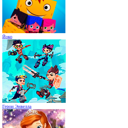
Йоко
Герои Энвелла