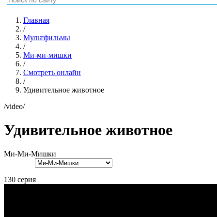
Главная
/
Мультфильмы
/
Ми-ми-мишки
/
Смотреть онлайн
/
Удивительное животное
/video/
Удивительное животное
Ми-Ми-Мишки
130 серия