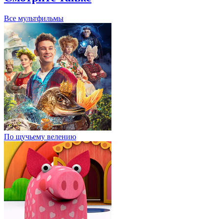
Все мультфильмы
По щучьему велению