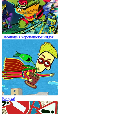
Эволюция черепашек-ниндзя
Везуха!