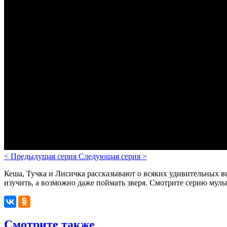
<
Предыдущая серия
Следующая серия
>
Кеша, Тучка и Лисичка рассказывают о всяких удивительных ве
изучить, а возможно даже поймать зверя. Смотрите серию мул
Смотрите также