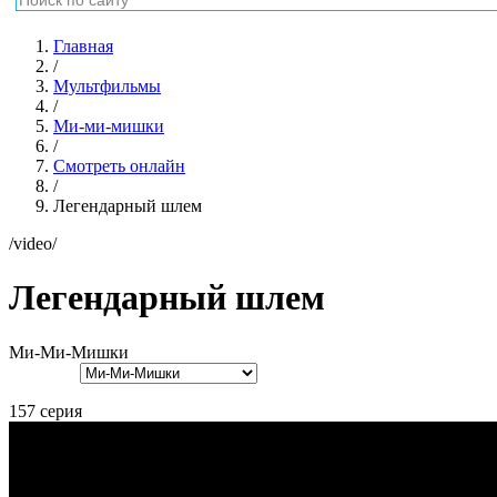
Главная
/
Мультфильмы
/
Ми-ми-мишки
/
Смотреть онлайн
/
Легендарный шлем
/video/
Легендарный шлем
Ми-Ми-Мишки
157 серия