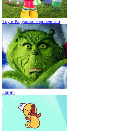
Тру и Радужное королевство
Гринч