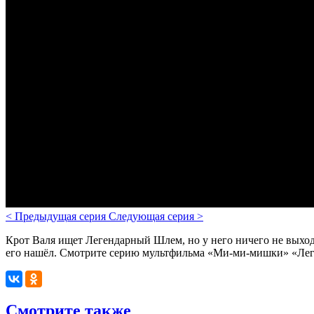
<
Предыдущая серия
Следующая серия
>
Крот Валя ищет Легендарный Шлем, но у него ничего не выход
его нашёл. Смотрите серию мультфильма «Ми-ми-мишки» «Леге
Смотрите также