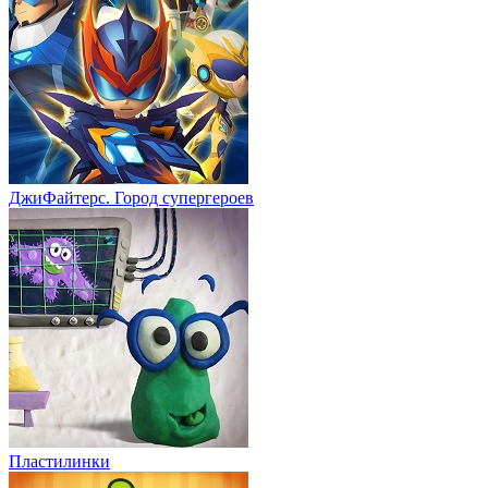
ДжиФайтерс. Город супергероев
Пластилинки