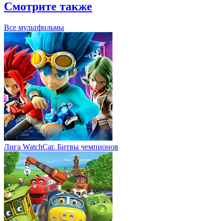
Смотрите также
Все мультфильмы
Лига WatchCar. Битвы чемпионов