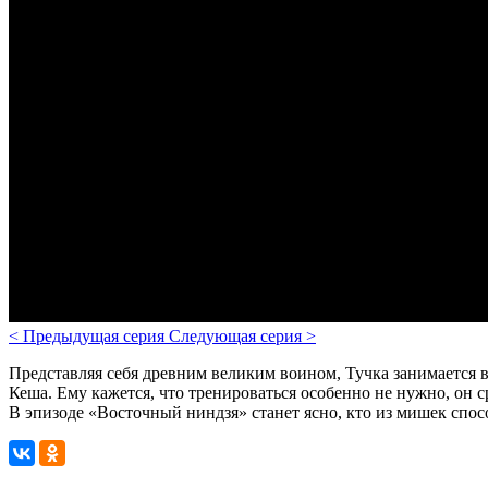
<
Предыдущая серия
Следующая серия
>
Представляя себя древним великим воином, Тучка занимается 
Кеша. Ему кажется, что тренироваться особенно не нужно, он 
В эпизоде «Восточный ниндзя» станет ясно, кто из мишек спос