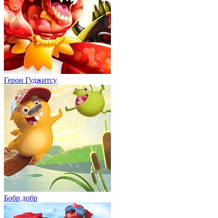
Герои Гуджитсу
Бобр добр