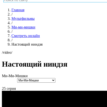
Главная
/
Мультфильмы
/
Ми-ми-мишки
/
Смотреть онлайн
/
Настоящий ниндзя
/video/
Настоящий ниндзя
Ми-Ми-Мишки
25 серия