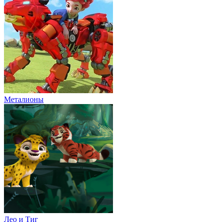
Металионы
Лео и Тиг