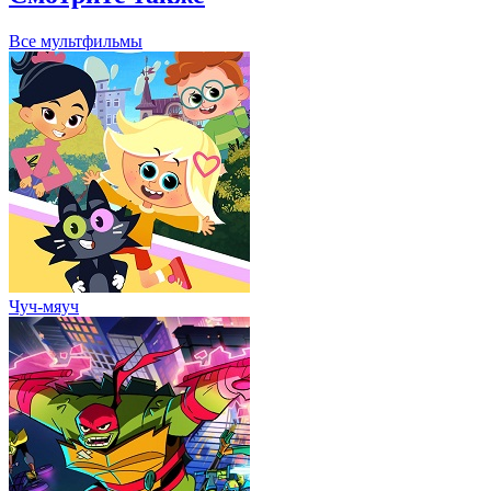
Все мультфильмы
Чуч-мяуч