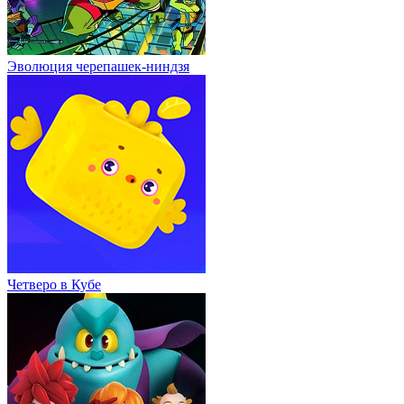
Эволюция черепашек-ниндзя
Четверо в Кубе