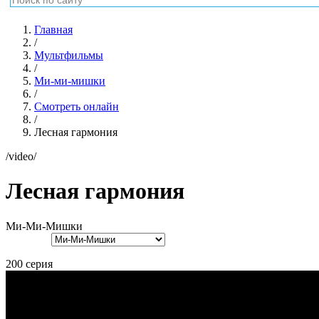
Главная
/
Мультфильмы
/
Ми-ми-мишки
/
Смотреть онлайн
/
Лесная гармония
/video/
Лесная гармония
Ми-Ми-Мишки
200 серия