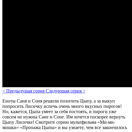
<
Предыдущая серия
Следующая серия
>
Еноты Саня и Соня решили похитить Цыпу, а за выкуп
попросить Лисичку испечь очень много вкусных пирогов!
Но, кажется, Цыпа умеет за себя постоять, и пироги уже
совсем не нужны Сане и Соне. Им хочется поскорее вернуть
Цыпу Лисичке! Смотрите серию мультфильма «Ми-ми-
мишки» «Пропажа Цыпы» и вы узнаете, чем все закончилось