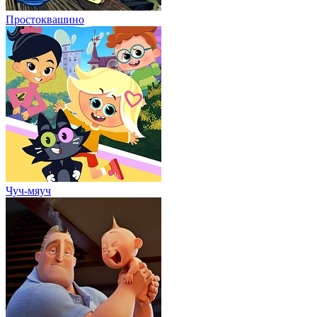
Простоквашино
Чуч-мяуч