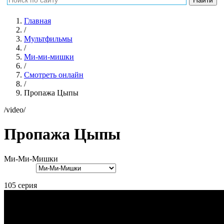
Главная
/
Мультфильмы
/
Ми-ми-мишки
/
Смотреть онлайн
/
Пропажа Цыпы
/video/
Пропажа Цыпы
Ми-Ми-Мишки
105 серия