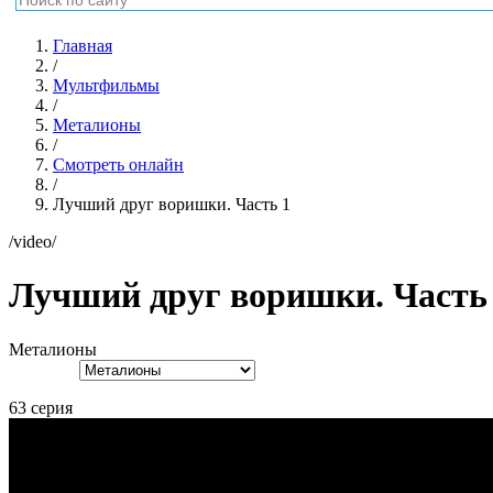
Главная
/
Мультфильмы
/
Металионы
/
Смотреть онлайн
/
Лучший друг воришки. Часть 1
/video/
Лучший друг воришки. Часть
Металионы
63 серия