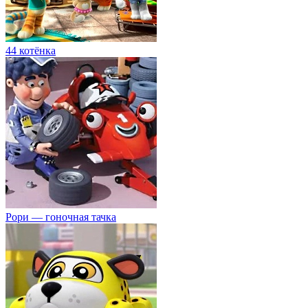
44 котёнка
Рори — гоночная тачка