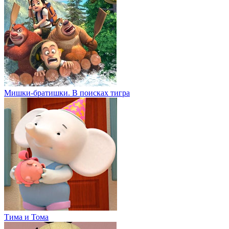
Мишки-братишки. В поисках тигра
Тима и Тома