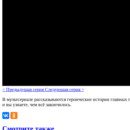
<
Предыдущая серия
Следующая серия
>
В мультсериале рассказываются героические истории главных г
и вы узнаете, чем всё закончилось.
Смотрите также