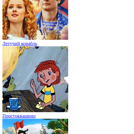
Летучий корабль
Простоквашино