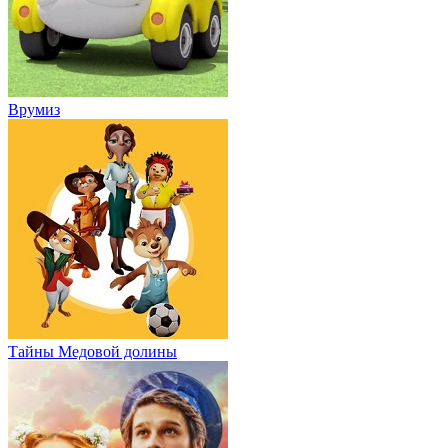
Врумиз
Тайны Медовой долины