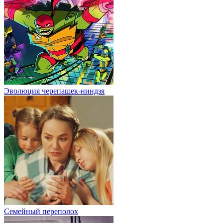
Эволюция черепашек-ниндзя
Семейный переполох