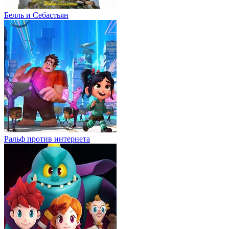
Белль и Себастьян
Ральф против интернета