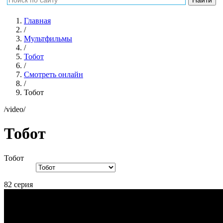
Главная
/
Мультфильмы
/
Тобот
/
Смотреть онлайн
/
Тобот
/video/
Тобот
Тобот
82 серия