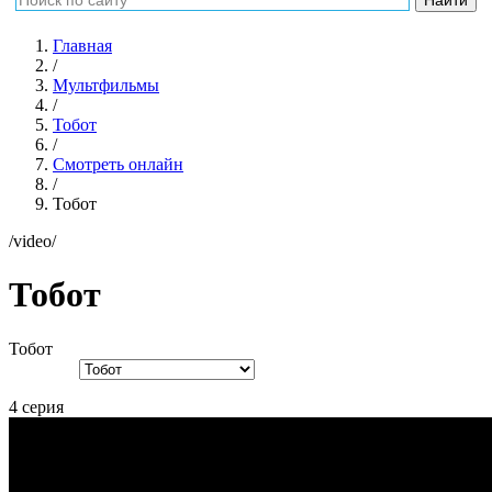
Главная
/
Мультфильмы
/
Тобот
/
Смотреть онлайн
/
Тобот
/video/
Тобот
Тобот
4 серия