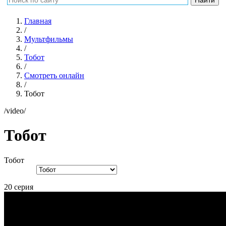
Главная
/
Мультфильмы
/
Тобот
/
Смотреть онлайн
/
Тобот
/video/
Тобот
Тобот
20 серия