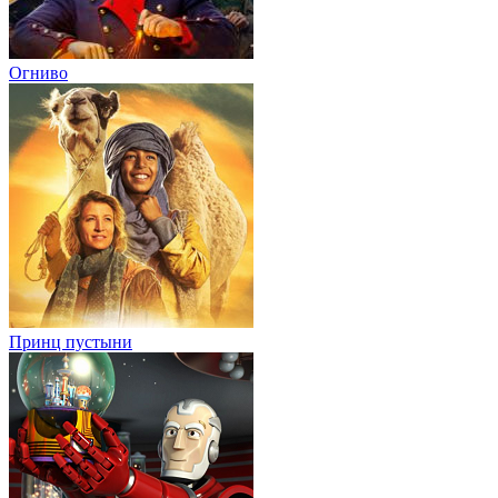
Огниво
Принц пустыни