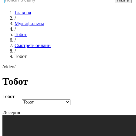
Главная
/
Мультфильмы
/
Тобот
/
Смотреть онлайн
/
Тобот
/video/
Тобот
Тобот
26 серия