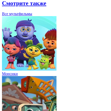
Смотрите также
Все мультфильмы
Монсики