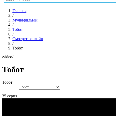
Главная
/
Мультфильмы
/
Тобот
/
Смотреть онлайн
/
Тобот
/video/
Тобот
Тобот
35 серия