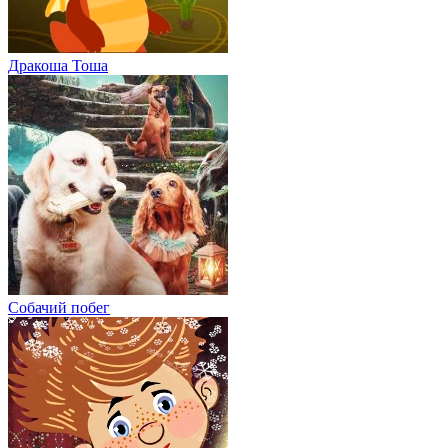
Дракоша Тоша
Собачий побег