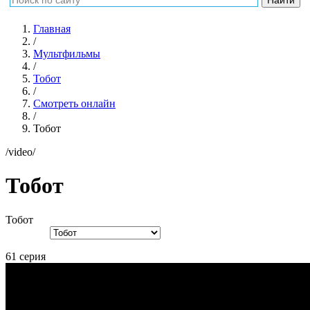
Главная
/
Мультфильмы
/
Тобот
/
Смотреть онлайн
/
Тобот
/video/
Тобот
Тобот
61 серия